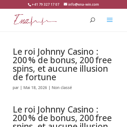
+41 79 327 17 07
info@ena-win.com
Le roi Johnny Casino :
200 % de bonus, 200 free
spins, et aucune illusion
de fortune
par
|
Mai 18, 2026
| Non classé
Le roi Johnny Casino :
200 % de bonus, 200 free
spins, et aucune illusion