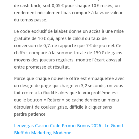
de cash‑back, soit 0,05 € pour chaque 10 € misés, un
rendement ridiculement bas comparé à la vraie valeur
du temps passé.
Le code exclusif de lalabet donne un accès à une mise
gratuite de 10 € qui, après le calcul du taux de
conversion de 0,7, ne rapporte que 7 € de jeu réel. Ce
chiffre, comparé à la somme totale de 150 € de gains
moyens des joueurs réguliers, montre l’écart abyssal
entre promesse et résultat.
Parce que chaque nouvelle offre est empaquetée avec
un design de page qui charge en 3,2 seconds, on vous
fait croire à la fluidité alors que le vrai problème est
que le bouton « Retirer » se cache derrière un menu
déroulant de couleur grise, difficile à cliquer sans
perdre patience.
Leovegas Casino Code Promo Bonus 2026 : Le Grand
Bluff du Marketing Moderne