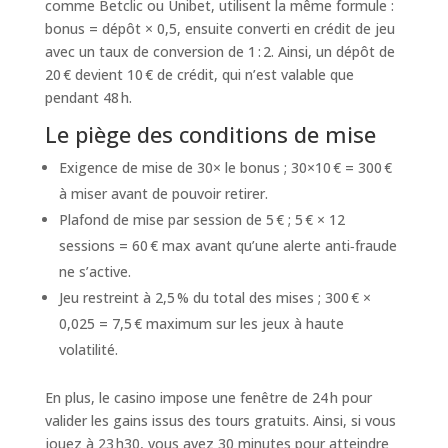
comme Betclic ou Unibet, utilisent la même formule :
bonus = dépôt × 0,5, ensuite converti en crédit de jeu
avec un taux de conversion de 1 : 2. Ainsi, un dépôt de
20 € devient 10 € de crédit, qui n’est valable que
pendant 48 h.
Le piège des conditions de mise
Exigence de mise de 30× le bonus ; 30×10 € = 300 €
à miser avant de pouvoir retirer.
Plafond de mise par session de 5 € ; 5 € × 12
sessions = 60 € max avant qu’une alerte anti‑fraude
ne s’active.
Jeu restreint à 2,5 % du total des mises ; 300 € ×
0,025 = 7,5 € maximum sur les jeux à haute
volatilité.
En plus, le casino impose une fenêtre de 24 h pour
valider les gains issus des tours gratuits. Ainsi, si vous
jouez à 23 h30, vous avez 30 minutes pour atteindre