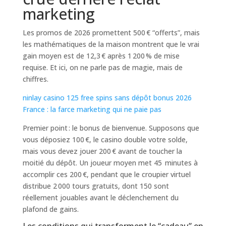
marketing
Les promos de 2026 promettent 500 € “offerts”, mais
les mathématiques de la maison montrent que le vrai
gain moyen est de 12,3 € après 1 200 % de mise
requise. Et ici, on ne parle pas de magie, mais de
chiffres.
ninlay casino 125 free spins sans dépôt bonus 2026
France : la farce marketing qui ne paie pas
Premier point : le bonus de bienvenue. Supposons que
vous déposiez 100 €, le casino double votre solde,
mais vous devez jouer 200 € avant de toucher la
moitié du dépôt. Un joueur moyen met 45 minutes à
accomplir ces 200 €, pendant que le croupier virtuel
distribue 2 000 tours gratuits, dont 150 sont
réellement jouables avant le déclenchement du
plafond de gains.