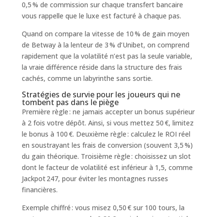
0,5 % de commission sur chaque transfert bancaire
vous rappelle que le luxe est facturé à chaque pas.
Quand on compare la vitesse de 10 % de gain moyen
de Betway à la lenteur de 3 % d’Unibet, on comprend
rapidement que la volatilité n’est pas la seule variable,
la vraie différence réside dans la structure des frais
cachés, comme un labyrinthe sans sortie.
Stratégies de survie pour les joueurs qui ne
tombent pas dans le piège
Première règle : ne jamais accepter un bonus supérieur
à 2 fois votre dépôt. Ainsi, si vous mettez 50 €, limitez
le bonus à 100 €. Deuxième règle : calculez le ROI réel
en soustrayant les frais de conversion (souvent 3,5 %)
du gain théorique. Troisième règle : choisissez un slot
dont le facteur de volatilité est inférieur à 1,5, comme
Jackpot 247, pour éviter les montagnes russes
financières.
Exemple chiffré : vous misez 0,50 € sur 100 tours, la