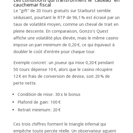
Les conditions qui transforment le “cadeau” en
cauchemar fiscal
Le “gift” de 20 tours gratuits sur Starburst semble
séduisant, pourtant le RTP de 96,1 % est écrasé par un
taux de volatilité moyen, comme un cheval de trait en
pleine descente. En comparaison, Gonzo’s Quest
affiche une volatilité plus élevée, mais le même casino
impose un pari minimum de 0,20 €, ce qui équivaut à
doubler le coût d’entrée pour chaque tour.
Exemple concret : un joueur qui mise 0,20 € pendant
50 tours dépense 10 €, alors que le casino récupère
12 € en frais de conversion de devise, soit 20 % de
perte nette.
Condition de mise : 30 x le bonus
Plafond de gain : 100 €
Retrait minimum : 20 €
Ces trois chiffres forment le triangle infernal qui
empêche toute percée réelle. Un observateur aguerri