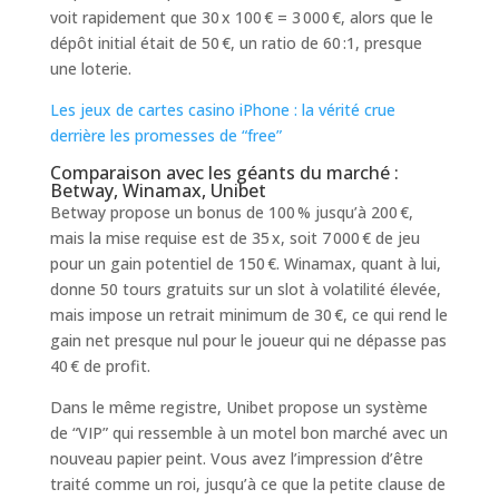
voit rapidement que 30 x 100 € = 3 000 €, alors que le
dépôt initial était de 50 €, un ratio de 60 :1, presque
une loterie.
Les jeux de cartes casino iPhone : la vérité crue
derrière les promesses de “free”
Comparaison avec les géants du marché :
Betway, Winamax, Unibet
Betway propose un bonus de 100 % jusqu’à 200 €,
mais la mise requise est de 35 x, soit 7 000 € de jeu
pour un gain potentiel de 150 €. Winamax, quant à lui,
donne 50 tours gratuits sur un slot à volatilité élevée,
mais impose un retrait minimum de 30 €, ce qui rend le
gain net presque nul pour le joueur qui ne dépasse pas
40 € de profit.
Dans le même registre, Unibet propose un système
de “VIP” qui ressemble à un motel bon marché avec un
nouveau papier peint. Vous avez l’impression d’être
traité comme un roi, jusqu’à ce que la petite clause de