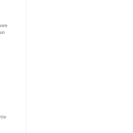
oire
 un
ette