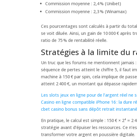
Commission moyenne : 2,4 % (Unibet)
Commission moyenne : 2,3 % (Winamax)
Ces pourcentages sont calculés à partir du total
se voit diluée. Ainsi, un gain de 10 000 € après 
ratio de 75 % de rentabilité réelle.
Stratégies à la limite du 
Un truc que les forums ne mentionnent jamais : 
séquence de pertes atteint le chiffre 5, il faut
machine à 150 € par spin, cela implique de passer
atteint 2 400 €, un montant qui dépasse rapidemen
Les slots jeux en ligne pour de l’argent réel ne 
Casino en ligne compatible iPhone 16 : la dure ré
cbet casino bonus sans dépôt retrait instantané 
En pratique, le calcul est simple : 150 € × 2⁴ = 
stratégie avant d’épuiser les ressources. Ce n’e
transformer votre argent en poussière digitale.