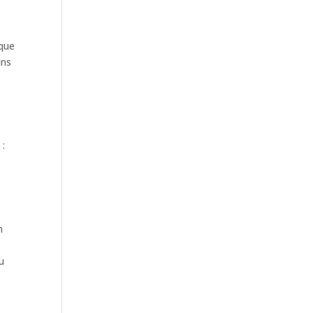
ique
ins
 :
n
u