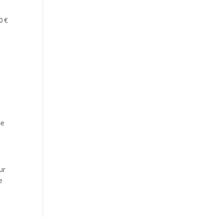
0 €
le
ur
e