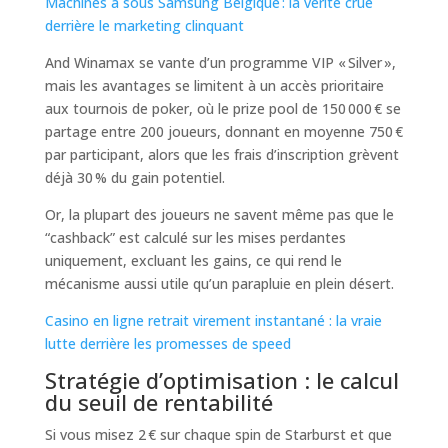
Machines à sous Samsung Belgique : la vérité crue
derrière le marketing clinquant
And Winamax se vante d’un programme VIP « Silver »,
mais les avantages se limitent à un accès prioritaire
aux tournois de poker, où le prize pool de 150 000 € se
partage entre 200 joueurs, donnant en moyenne 750 €
par participant, alors que les frais d’inscription grèvent
déjà 30 % du gain potentiel.
Or, la plupart des joueurs ne savent même pas que le
“cashback” est calculé sur les mises perdantes
uniquement, excluant les gains, ce qui rend le
mécanisme aussi utile qu’un parapluie en plein désert.
Casino en ligne retrait virement instantané : la vraie
lutte derrière les promesses de speed
Stratégie d’optimisation : le calcul
du seuil de rentabilité
Si vous misez 2 € sur chaque spin de Starburst et que