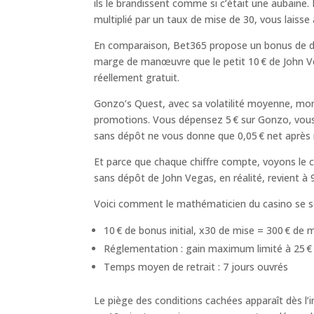
ils le brandissent comme si c’était une aubaine.
multiplié par un taux de mise de 30, vous laisse à
En comparaison, Bet365 propose un bonus de dép
marge de manœuvre que le petit 10 € de John V
réellement gratuit.
Gonzo’s Quest, avec sa volatilité moyenne, mo
promotions. Vous dépensez 5 € sur Gonzo, vous 
sans dépôt ne vous donne que 0,05 € net après 
Et parce que chaque chiffre compte, voyons le c
sans dépôt de John Vegas, en réalité, revient à 
Voici comment le mathématicien du casino se ser
10 € de bonus initial, x30 de mise = 300 € de 
Réglementation : gain maximum limité à 25 €
Temps moyen de retrait : 7 jours ouvrés
Le piège des conditions cachées apparaît dès l’in