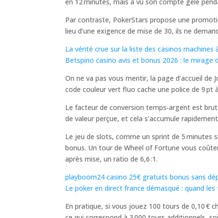
en 12 minutes, mais a vu son compte gelé penda
Par contraste, PokerStars propose une promotio
lieu d’une exigence de mise de 30, ils ne demand
La vérité crue sur la liste des casinos machines 
Betspino casino avis et bonus 2026 : le mirage 
On ne va pas vous mentir, la page d’accueil de
code couleur vert fluo cache une police de 9 pt à 
Le facteur de conversion temps‑argent est brutal
de valeur perçue, et cela s’accumule rapidement 
Le jeu de slots, comme un sprint de 5 minutes 
bonus. Un tour de Wheel of Fortune vous coûter
après mise, un ratio de 6,6 :1.
playboom24 casino 25€ gratuits bonus sans dépôt
Le poker en direct france démasqué : quand les 
En pratique, si vous jouez 100 tours de 0,10 € 
ce qui correspond à 3 000 tours additionnels, so