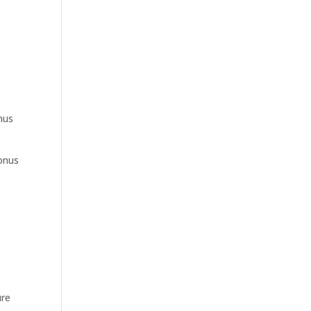
nus
bonus
ure