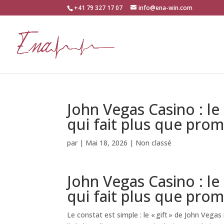
+41 79 327 17 07
info@ena-win.com
John Vegas Casino : l
qui fait plus que pro
par
|
Mai 18, 2026
| Non classé
John Vegas Casino : l
qui fait plus que pro
Le constat est simple : le « gift » de John Vegas