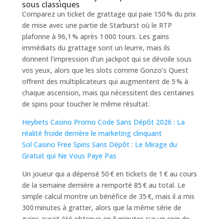
sous classiques
Comparez un ticket de grattage qui paie 150 % du prix
de mise avec une partie de Starburst où le RTP
plafonne à 96,1 % après 1 000 tours. Les gains
immédiats du grattage sont un leurre, mais ils
donnent l’impression d’un jackpot qui se dévoile sous
vos yeux, alors que les slots comme Gonzo’s Quest
offrent des multiplicateurs qui augmentent de 5 % à
chaque ascension, mais qui nécessitent des centaines
de spins pour toucher le même résultat.
Heybets Casino Promo Code Sans Dépôt 2026 : La
réalité froide derrière le marketing clinquant
Sol Casino Free Spins Sans Dépôt : Le Mirage du
Gratuit qui Ne Vous Paye Pas
Un joueur qui a dépensé 50 € en tickets de 1 € au cours
de la semaine dernière a remporté 85 € au total. Le
simple calcul montre un bénéfice de 35 €, mais il a mis
300 minutes à gratter, alors que la même série de
gains aurait été obtenue en 5 minutes sur un spin de