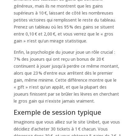
généreux, mais ils ne montrent que les gains
supérieurs à 10 €, laissant de côté les nombreuses
petites victoires qui remplissent le reste du tableau.
Prenez un tableau où les 95 % des gains se situent
entre 0,10 € et 2,00 €, et vous verrez que le « gros
gain » n’est qu’un mirage statistique.
Enfin, la psychologie du joueur joue un rôle crucial :
7 % des joueurs qui ont reçu un bonus de 20 €
continuent à jouer jusqu’à perdre ce même montant,
alors que 23 % d’entre eux arrêtent dès le premier
gain, même minime. Cette différence montre que le
« gift » n’est qu’un appât, et que la plupart des
joueurs finissent par se brûler les lèvres en cherchant
le gros gain qui n’existe jamais vraiment.
Exemple de session typique
Imaginons que vous alliez sur le site Unibet, que vous
décidiez d’acheter 30 tickets à 1 € chacun. Vous
dépensez donc 30 €, et vous obtenez 5 gains de 2 €, 1