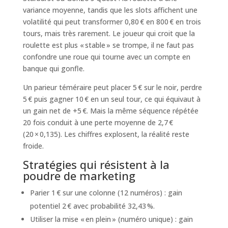
variance moyenne, tandis que les slots affichent une
volatilité qui peut transformer 0,80 € en 800 € en trois
tours, mais très rarement. Le joueur qui croit que la
roulette est plus « stable » se trompe, il ne faut pas
confondre une roue qui tourne avec un compte en
banque qui gonfle.
Un parieur téméraire peut placer 5 € sur le noir, perdre
5 € puis gagner 10 € en un seul tour, ce qui équivaut à
un gain net de +5 €. Mais la même séquence répétée
20 fois conduit à une perte moyenne de 2,7 €
(20 × 0,135). Les chiffres explosent, la réalité reste
froide.
Stratégies qui résistent à la
poudre de marketing
Parier 1 € sur une colonne (12 numéros) : gain
potentiel 2 € avec probabilité 32,43 %.
Utiliser la mise « en plein » (numéro unique) : gain