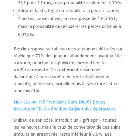
35 € pour 1 € mis, mais probabilité seulement 2,70 %.
Adopter la stratégie du « double à la perte » : après
4 pertes consécutives, la mise passe de 1 € à 16 €,
mais la probabilité de récupérer les pertes diminue à
0,018 %.
Betclic propose un tableau de statistiques détaillés qui
révèle que 73 % des joueurs abandonnent avant la 10e
rotation, pourtant les publicités promettent le
« VIP‑treatment ». Ce traitement ressemble
davantage à une chambre de motel fraîchement
repeinte, où le lustre scintille mais la structure est en
mauvais état.
Noir Casino 115 Free Spins Sans Dépôt Bonus
Instantané FR : Le Charbon Brûlant des Opérateurs
Unibet, de son côté, introduit un « gift spin » toutes
les 48 heures, mais le taux de conversion de ces spins
gratuits en argent réel reste inférieur à 0,5 %. Les