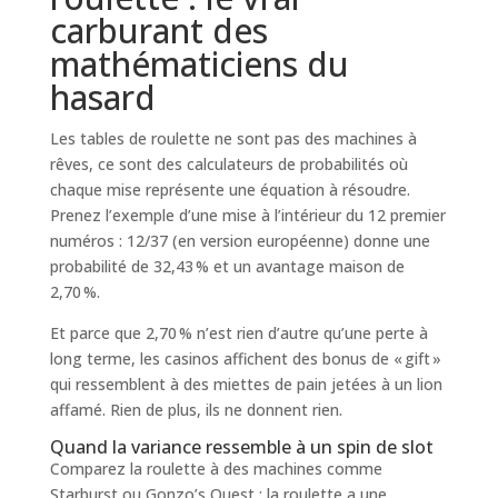
carburant des
mathématiciens du
hasard
Les tables de roulette ne sont pas des machines à
rêves, ce sont des calculateurs de probabilités où
chaque mise représente une équation à résoudre.
Prenez l’exemple d’une mise à l’intérieur du 12 premier
numéros : 12/37 (en version européenne) donne une
probabilité de 32,43 % et un avantage maison de
2,70 %.
Et parce que 2,70 % n’est rien d’autre qu’une perte à
long terme, les casinos affichent des bonus de « gift »
qui ressemblent à des miettes de pain jetées à un lion
affamé. Rien de plus, ils ne donnent rien.
Quand la variance ressemble à un spin de slot
Comparez la roulette à des machines comme
Starburst ou Gonzo’s Quest : la roulette a une