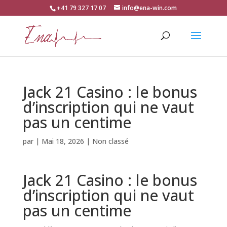
+41 79 327 17 07
info@ena-win.com
Jack 21 Casino : le bonus
d’inscription qui ne vaut
pas un centime
par
|
Mai 18, 2026
| Non classé
Jack 21 Casino : le bonus
d’inscription qui ne vaut
pas un centime