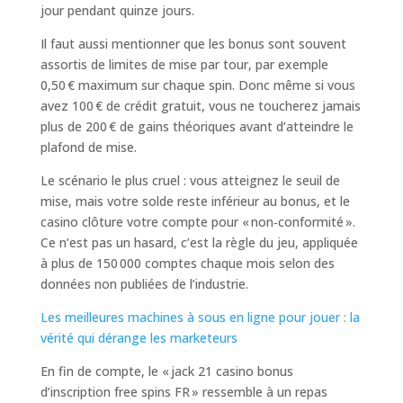
jour pendant quinze jours.
Il faut aussi mentionner que les bonus sont souvent
assortis de limites de mise par tour, par exemple
0,50 € maximum sur chaque spin. Donc même si vous
avez 100 € de crédit gratuit, vous ne toucherez jamais
plus de 200 € de gains théoriques avant d’atteindre le
plafond de mise.
Le scénario le plus cruel : vous atteignez le seuil de
mise, mais votre solde reste inférieur au bonus, et le
casino clôture votre compte pour « non‑conformité ».
Ce n’est pas un hasard, c’est la règle du jeu, appliquée
à plus de 150 000 comptes chaque mois selon des
données non publiées de l’industrie.
Les meilleures machines à sous en ligne pour jouer : la
vérité qui dérange les marketeurs
En fin de compte, le « jack 21 casino bonus
d’inscription free spins FR » ressemble à un repas