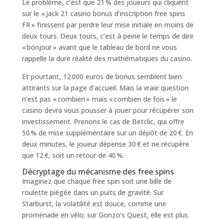
Le problème, c’est que 21 % des joueurs qui cliquent
sur le « jack 21 casino bonus d’inscription free spins
FR » finissent par perdre leur mise initiale en moins de
deux tours. Deux tours, c’est à peine le temps de dire
« bonjour » avant que le tableau de bord ne vous
rappelle la dure réalité des mathématiques du casino.
Et pourtant, 12 000 euros de bonus semblent bien
attirants sur la page d’accueil. Mais la vraie question
n’est pas « combien » mais « combien de fois » le
casino devra vous pousser à jouer pour récupérer son
investissement. Prenons le cas de Betclic, qui offre
50 % de mise supplémentaire sur un dépôt de 20 €. En
deux minutes, le joueur dépense 30 € et ne récupère
que 12 €, soit un retour de 40 %.
Décryptage du mécanisme des free spins
Imaginez que chaque free spin soit une bille de
roulette piégée dans un puits de gravité. Sur
Starburst, la volatilité est douce, comme une
promenade en vélo; sur Gonzo’s Quest, elle est plus