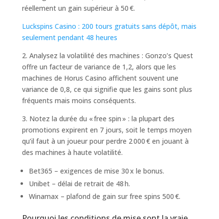
réellement un gain supérieur à 50 €.
Luckspins Casino : 200 tours gratuits sans dépôt, mais
seulement pendant 48 heures
2. Analysez la volatilité des machines : Gonzo’s Quest
offre un facteur de variance de 1,2, alors que les
machines de Horus Casino affichent souvent une
variance de 0,8, ce qui signifie que les gains sont plus
fréquents mais moins conséquents.
3. Notez la durée du « free spin » : la plupart des
promotions expirent en 7 jours, soit le temps moyen
qu’il faut à un joueur pour perdre 2 000 € en jouant à
des machines à haute volatilité.
Bet365 – exigences de mise 30 x le bonus.
Unibet – délai de retrait de 48 h.
Winamax – plafond de gain sur free spins 500 €.
Pourquoi les conditions de mise sont la vraie