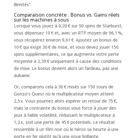
illimités”.
Comparaison concrète : Bonus vs. Gains réels
sur les machines à sous
Lorsque vous jouez à 0,20 € sur 50 spins de Starburst,
vous dépensez 10 € et, avec un RTP moyen de 96,1 %,
vous récupérez environ 9,61 €. Ajoutez un bonus de
10 € qui exige 30 € de mise, et vous devez jouer 150
spins supplémentaires, ce qui augmente votre perte
moyenne à 2,39 € uniquement à cause des conditions
de mise. Le bonus devient alors un fardeau, pas une
aubaine.
Or, comparons cela à 30 € misés sur 150 tours de
Gonzo’s Quest où le multiplicateur moyen atteint
2,5 x. Vous pourriez alors espérer un retour de 75 €,
mais la contrainte du bonus vous force à jouer des
jeux à faible volatilité, réduisant le multiplicateur à
1,2 x, soit une perte de 45 € potentiels. Le résultat
ressemble à un film noir où le héros se heurte à une
porte en fer plutôt qu’à une issue brillante.