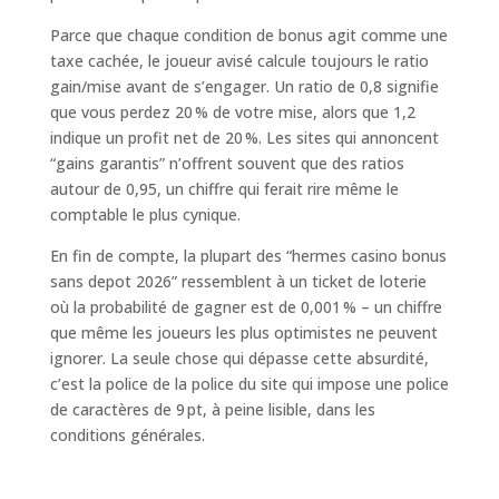
Parce que chaque condition de bonus agit comme une
taxe cachée, le joueur avisé calcule toujours le ratio
gain/mise avant de s’engager. Un ratio de 0,8 signifie
que vous perdez 20 % de votre mise, alors que 1,2
indique un profit net de 20 %. Les sites qui annoncent
“gains garantis” n’offrent souvent que des ratios
autour de 0,95, un chiffre qui ferait rire même le
comptable le plus cynique.
En fin de compte, la plupart des “hermes casino bonus
sans depot 2026” ressemblent à un ticket de loterie
où la probabilité de gagner est de 0,001 % – un chiffre
que même les joueurs les plus optimistes ne peuvent
ignorer. La seule chose qui dépasse cette absurdité,
c’est la police de la police du site qui impose une police
de caractères de 9 pt, à peine lisible, dans les
conditions générales.