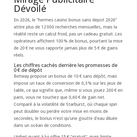
Dévoilé
En 2026, le “hermes casino bonus sans depot 2026”
attire plus de 12 000 recherches mensuelles, mais la
réalité reste un calcul froid, pas un cadeau gratuit. Les
opérateurs affichent 100 % de bonus, pourtant la mise
de 20 € ne vous rapporte jamais plus de 5 € de gains
réels.
Les chiffres cachés derrière les promesses de
0 € de dépôt
Betway propose un bonus de 10 € sans dépôt, mais
impose un taux de conversion de 0,3 % sur les jeux de
table, ce qui signifie que, même si vous jouez 200 € en
paris, vous ne touchez que 0,60 € de gain net.
Comparé à la volatilité de Starburst, où chaque spin
peut doubler ou perdre votre mise en moins de
secondes, le bonus n’est qu’une goutte d’eau diluée
dans un océan de conditions.
Unibet quant à lui offre 15 € “gratuit”, mais limite