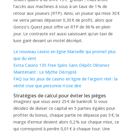
l’accès aux machines à sous à un taux de 1 % de
retour aux joueurs (RTP). Ainsi, un joueur qui mise 30 €
ne verra jamais dépasser 0,30 € de profit, alors que
Gonzo’s Quest peut offrir un RTP de 96 % en plein
jour. Le contraste est aussi saisissant qu’un taxi de
luxe garé devant un motel décrépit.
Le nouveau casino en ligne Marseille qui promet plus
que du vent
Extra Casino 135 Free Spins Sans Dépôt Obtenez
Maintenant : Le Mythe Décrypté
FAQ sur les jeux de casino en ligne de l’argent réel : la
vérité crue que personne n’ose dire
Stratégies de calcul pour éviter les pièges
Imaginez que vous avez 25 € de bankroll. Si vous
décidez de diviser ce capital en 5 parties égales pour
profiter du bonus, chaque partie ne dépasse pas 5 €; la
marge d’erreur devient alors 0,2 % sur chaque mise, ce
qui correspond à perdre 0,01 € à chaque tour. Une