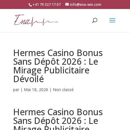
+41 79 327 17 07
info@ena-win.com
Hermes Casino Bonus
Sans Dépôt 2026 : Le
Mirage Publicitaire
Dévoilé
par
|
Mai 18, 2026
| Non classé
Hermes Casino Bonus
Sans Dépôt 2026 : Le
Mirage Publicitaire