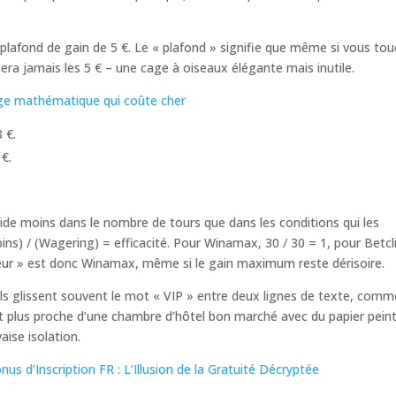
n plafond de gain de 5 €. Le « plafond » signifie que même si vous to
sera jamais les 5 € – une cage à oiseaux élégante mais inutile.
age mathématique qui coûte cher
 €.
 €.
ide moins dans le nombre de tours que dans les conditions qui les
ns) / (Wagering) = efficacité. Pour Winamax, 30 / 30 = 1, pour Betcli
illeur » est donc Winamax, même si le gain maximum reste dérisoire.
 ils glissent souvent le mot « VIP » entre deux lignes de texte, comm
c’est plus proche d’une chambre d’hôtel bon marché avec du papier pein
ise isolation.
s d’Inscription FR : L’Illusion de la Gratuité Décryptée