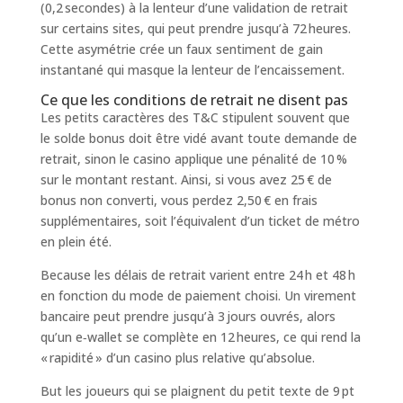
(0,2 secondes) à la lenteur d’une validation de retrait
sur certains sites, qui peut prendre jusqu’à 72 heures.
Cette asymétrie crée un faux sentiment de gain
instantané qui masque la lenteur de l’encaissement.
Ce que les conditions de retrait ne disent pas
Les petits caractères des T&C stipulent souvent que
le solde bonus doit être vidé avant toute demande de
retrait, sinon le casino applique une pénalité de 10 %
sur le montant restant. Ainsi, si vous avez 25 € de
bonus non converti, vous perdez 2,50 € en frais
supplémentaires, soit l’équivalent d’un ticket de métro
en plein été.
Because les délais de retrait varient entre 24 h et 48 h
en fonction du mode de paiement choisi. Un virement
bancaire peut prendre jusqu’à 3 jours ouvrés, alors
qu’un e‑wallet se complète en 12 heures, ce qui rend la
« rapidité » d’un casino plus relative qu’absolue.
But les joueurs qui se plaignent du petit texte de 9 pt