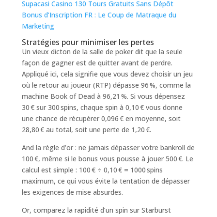
Supacasi Casino 130 Tours Gratuits Sans Dépôt
Bonus d’Inscription FR : Le Coup de Matraque du
Marketing
Stratégies pour minimiser les pertes
Un vieux dicton de la salle de poker dit que la seule
façon de gagner est de quitter avant de perdre.
Appliqué ici, cela signifie que vous devez choisir un jeu
où le retour au joueur (RTP) dépasse 96 %, comme la
machine Book of Dead à 96,21 %. Si vous dépensez
30 € sur 300 spins, chaque spin à 0,10 € vous donne
une chance de récupérer 0,096 € en moyenne, soit
28,80 € au total, soit une perte de 1,20 €.
And la règle d’or : ne jamais dépasser votre bankroll de
100 €, même si le bonus vous pousse à jouer 500 €. Le
calcul est simple : 100 € ÷ 0,10 € = 1000 spins
maximum, ce qui vous évite la tentation de dépasser
les exigences de mise absurdes.
Or, comparez la rapidité d’un spin sur Starburst