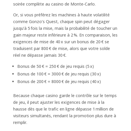
soirée complète au casino de Monte‑Carlo.
Or, si vous préférez les machines à haute volatilité
comme Gonzo’s Quest, chaque spin peut dégager
jusqu’à 5 fois la mise, mais la probabilité de toucher un
gain majeur reste inférieure à 2 %. En comparaison, les
exigences de mise de 40 x sur un bonus de 20 € se
traduisent par 800 € de mise, alors que votre solde
réel ne dépasse jamais 30 €.
Bonus de 50 € = 250 € de jeu requis (5 x)
Bonus de 100 € = 3000 € de jeu requis (30 x)
Bonus de 200 € = 8000 € de jeu requis (40 x)
Because chaque casino garde le contrôle sur le temps
de jeu, il peut ajuster les exigences de mise à la
hausse dès que le trafic en ligne dépasse 1 million de
visiteurs simultanés, rendant la promotion plus dure à
remplir.