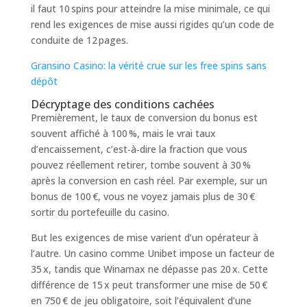
il faut 10 spins pour atteindre la mise minimale, ce qui
rend les exigences de mise aussi rigides qu’un code de
conduite de 12 pages.
Gransino Casino: la vérité crue sur les free spins sans
dépôt
Décryptage des conditions cachées
Premièrement, le taux de conversion du bonus est
souvent affiché à 100 %, mais le vrai taux
d’encaissement, c’est‑à‑dire la fraction que vous
pouvez réellement retirer, tombe souvent à 30 %
après la conversion en cash réel. Par exemple, sur un
bonus de 100 €, vous ne voyez jamais plus de 30 €
sortir du portefeuille du casino.
But les exigences de mise varient d’un opérateur à
l’autre. Un casino comme Unibet impose un facteur de
35 x, tandis que Winamax ne dépasse pas 20 x. Cette
différence de 15 x peut transformer une mise de 50 €
en 750 € de jeu obligatoire, soit l’équivalent d’une