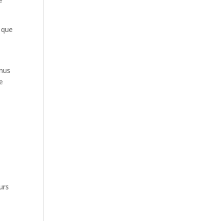
 que
onus
e
urs