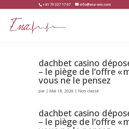
+41 79 327 17 07
info@ena-win.com
dachbet casino dépose
– le piège de l’offre «
vous ne le pensez
par
|
Mai 18, 2026
| Non classé
dachbet casino dépose
– le piège de l’offre «