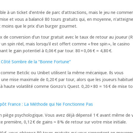
ble à un ticket d’entrée de parc d’attractions, mais le jeu ne comme
 mise et vous a balancé 80 tours gratuits qui, en moyenne, n’atteign
it moins que le prix d’un burger gourmet.
ux de conversion d’un tour gratuit avec le taux de retour au joueur (R
un spin réel, mais lorsqu’il est offert comme « free spin », le casino
nt le gain potentiel à 0,06 € par tour. 80 × 0,06 € = 4,80 €.
e Côté Sombre de la “Bonne Fortune”
omme Betclic ou Unibet utilisent la même mécanique. Ils vous
 une mise maximale de 0,20 € par tour, alors que les joueurs habitue
à haute volatilité comme Gonzo’s Quest. 0,20 × 80 = 16 € de mise to
épôt France : La Méthode qui Ne Fonctionne Pas
un piège psychologique. Vous avez déjà dépensé 1 € avant même de v
te première, 0,12 € de gains ≈ 8 % de retour sur votre mise initiale.
90 €, vous obtenez 80 tours gratuits qui vous rapportent en moyenn