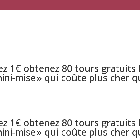
z 1€ obtenez 80 tours gratuits
 mini‑mise » qui coûte plus cher 
z 1€ obtenez 80 tours gratuits
 mini‑mise » qui coûte plus cher 