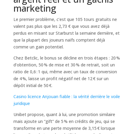
marketing
Le premier problème, c’est que 105 tours gratuits ne
valent pas plus que les 2,73 € que vous avez déjà
perdus en misant sur Starburst la semaine dernière, et
que la plupart des joueurs naïfs comptent déjà
comme un gain potentiel.
Chez Betclic, le bonus se décline en trois étapes : 20 %
d’obtention, 50 % de mise et 30 % de retrait, soit un
ratio de 0,6 : 1 qui, même avec un taux de conversion
de 4 %, laisse un profit négatif net de 12 € sur un
dépôt initial de 50 €.
Casino licence Anjouan fiable : la vérité derrière le voile
juridique
Unibet propose, quant à lui, une promotion similaire
mais ajoute un “gift” de 5 % en crédits de jeu, qui se
transforme en une perte moyenne de 3,15 € lorsque