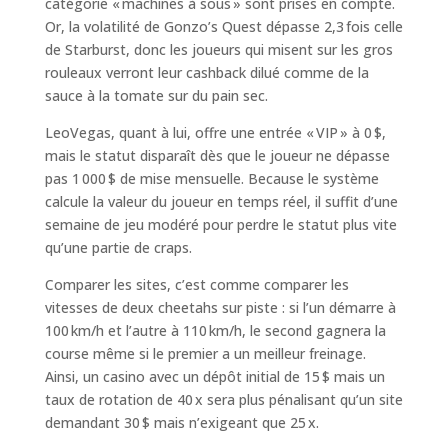
catégorie « machines à sous » sont prises en compte.
Or, la volatilité de Gonzo’s Quest dépasse 2,3 fois celle
de Starburst, donc les joueurs qui misent sur les gros
rouleaux verront leur cashback dilué comme de la
sauce à la tomate sur du pain sec.
LeoVegas, quant à lui, offre une entrée « VIP » à 0 $,
mais le statut disparaît dès que le joueur ne dépasse
pas 1 000 $ de mise mensuelle. Because le système
calcule la valeur du joueur en temps réel, il suffit d’une
semaine de jeu modéré pour perdre le statut plus vite
qu’une partie de craps.
Comparer les sites, c’est comme comparer les
vitesses de deux cheetahs sur piste : si l’un démarre à
100 km/h et l’autre à 110 km/h, le second gagnera la
course même si le premier a un meilleur freinage.
Ainsi, un casino avec un dépôt initial de 15 $ mais un
taux de rotation de 40 x sera plus pénalisant qu’un site
demandant 30 $ mais n’exigeant que 25 x.