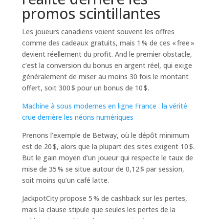
promos scintillantes
Les joueurs canadiens voient souvent les offres
comme des cadeaux gratuits, mais 1 % de ces « free »
devient réellement du profit. And le premier obstacle,
c’est la conversion du bonus en argent réel, qui exige
généralement de miser au moins 30 fois le montant
offert, soit 300 $ pour un bonus de 10 $.
Machine à sous modernes en ligne France : la vérité
crue derrière les néons numériques
Prenons l’exemple de Betway, où le dépôt minimum
est de 20 $, alors que la plupart des sites exigent 10 $.
But le gain moyen d’un joueur qui respecte le taux de
mise de 35 % se situe autour de 0,12 $ par session,
soit moins qu’un café latte.
JackpotCity propose 5 % de cashback sur les pertes,
mais la clause stipule que seules les pertes de la