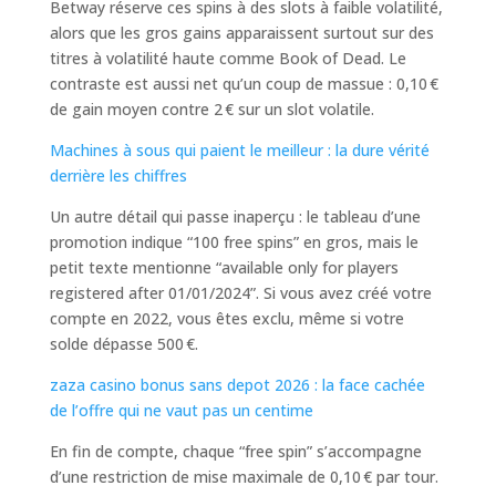
Betway réserve ces spins à des slots à faible volatilité,
alors que les gros gains apparaissent surtout sur des
titres à volatilité haute comme Book of Dead. Le
contraste est aussi net qu’un coup de massue : 0,10 €
de gain moyen contre 2 € sur un slot volatile.
Machines à sous qui paient le meilleur : la dure vérité
derrière les chiffres
Un autre détail qui passe inaperçu : le tableau d’une
promotion indique “100 free spins” en gros, mais le
petit texte mentionne “available only for players
registered after 01/01/2024”. Si vous avez créé votre
compte en 2022, vous êtes exclu, même si votre
solde dépasse 500 €.
zaza casino bonus sans depot 2026 : la face cachée
de l’offre qui ne vaut pas un centime
En fin de compte, chaque “free spin” s’accompagne
d’une restriction de mise maximale de 0,10 € par tour.