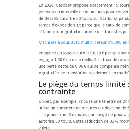
En 2026, Casobet propose exactement 15 tours gr
joueur a un intervalle de deux jours pour conver
de Bet365 qui offre 30 tours sur Starburst penda
temps d’exposition. Et parce que le taux de con
l’étape « tour gratuit » comme des touristes per
Machines à sous avec multiplicateur x10000 en lig
Imaginez un joueur qui mise 0,10 € par spin sur 
engagé 1,50 € de mise réelle. Si le taux de retou
une perte nette de 0,06 € qui ne compense même
« gratuité » se transforme rapidement en math
Le piège du temps limité 
contrainte
Unibet, par exemple, impose une fenêtre de 24 h
utilise un compteur de minutes qui descend de 5 
si le joueur met 5 minutes par spin, il ne pourra
autorise 30 tours. Cette réduction de 33 % montr
valeur.