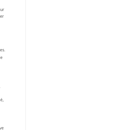
sur
ser
es.
le
,
té,
ive