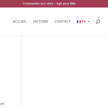
Commander un t-shirt – Agir pour ENA
ACCUEIL
HISTOIRE
CONTACT
FR
ion