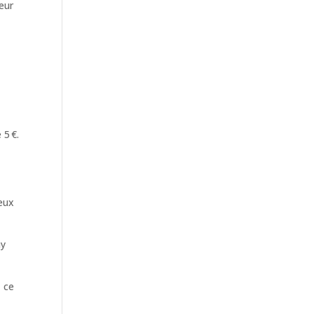
leur
 5 €.
ceux
ay
, ce