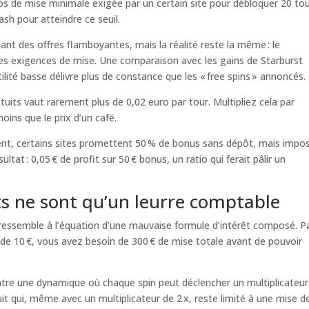
os de mise minimale exigée par un certain site pour débloquer 20 to
ash pour atteindre ce seuil.
hant des offres flamboyantes, mais la réalité reste la même : le
s exigences de mise. Une comparaison avec les gains de Starburst
té basse délivre plus de constance que les « free spins » annoncés.
uits vaut rarement plus de 0,02 euro par tour. Multipliez cela par
ins que le prix d’un café.
ent, certains sites promettent 50 % de bonus sans dépôt, mais impo
ltat : 0,05 € de profit sur 50 € bonus, un ratio qui ferait pâlir un
ts ne sont qu’un leurre comptable
ressemble à l’équation d’une mauvaise formule d’intérêt composé. P
 de 10 €, vous avez besoin de 300 € de mise totale avant de pouvoir
tre une dynamique où chaque spin peut déclencher un multiplicateur
uit qui, même avec un multiplicateur de 2 x, reste limité à une mise d