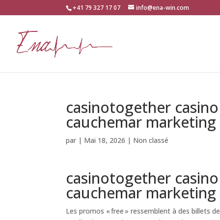
+41 79 327 17 07
info@ena-win.com
casinotogether casino 
cauchemar marketing q
par
|
Mai 18, 2026
| Non classé
casinotogether casino 
cauchemar marketing q
Les promos « free » ressemblent à des billets de