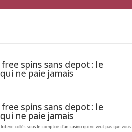
free spins sans depot : le
ui ne paie jamais
free spins sans depot : le
ui ne paie jamais
 loterie collés sous le comptoir d’un casino qui ne veut pas que vous