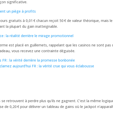
çon significative.
ient un piège à profits
ours gratuits à 0,01 € chacun reçoit 50 € de valeur théorique, mais le
nt la plupart du gain inatteignable.
 : la réalité derrière le mirage promotionnel
terme est placé en guillemets, rappelant que les casinos ne sont pas 
cadeau, vous recevez une contrainte déguisée.
 FR : la vérité derrière la promesse bonbonée
éclamez aujourd’hui FR : la vérité crue qui vous éclabousse
s se retrouvent à perdre plus qu’ils ne gagnent. C’est la même logiqu
e de 0,20 € pour délivrer un tableau de gains où le jackpot n’apparaî