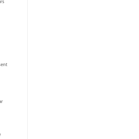
urs
sent
ar
e