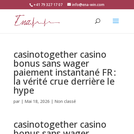
+41 79 327 17 07
info@ena-win.com
casinotogether casino
bonus sans wager
paiement instantané FR :
la vérité crue derrière le
hype
par
|
Mai 18, 2026
| Non classé
casinotogether casino
bonus sans wager