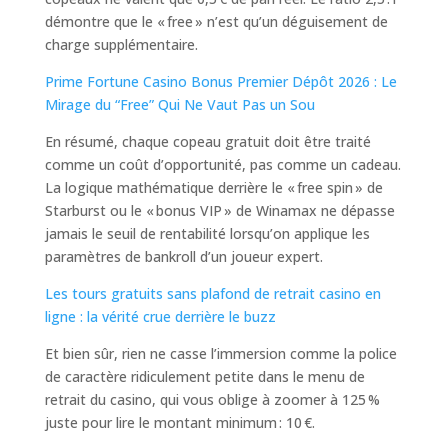
démontre que le « free » n’est qu’un déguisement de
charge supplémentaire.
Prime Fortune Casino Bonus Premier Dépôt 2026 : Le
Mirage du “Free” Qui Ne Vaut Pas un Sou
En résumé, chaque copeau gratuit doit être traité
comme un coût d’opportunité, pas comme un cadeau.
La logique mathématique derrière le « free spin » de
Starburst ou le « bonus VIP » de Winamax ne dépasse
jamais le seuil de rentabilité lorsqu’on applique les
paramètres de bankroll d’un joueur expert.
Les tours gratuits sans plafond de retrait casino en
ligne : la vérité crue derrière le buzz
Et bien sûr, rien ne casse l’immersion comme la police
de caractère ridiculement petite dans le menu de
retrait du casino, qui vous oblige à zoomer à 125 %
juste pour lire le montant minimum : 10 €.