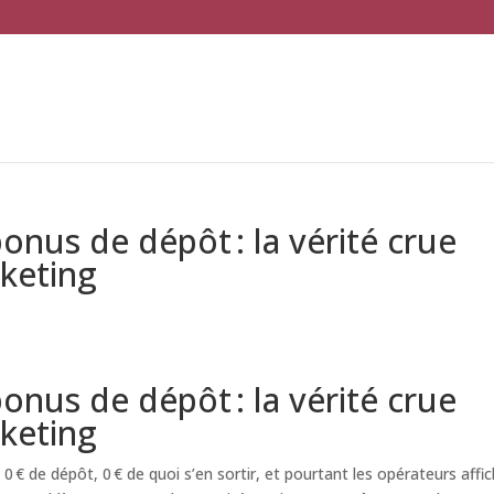
bonus de dépôt : la vérité crue
rketing
bonus de dépôt : la vérité crue
rketing
0 € de dépôt, 0 € de quoi s’en sortir, et pourtant les opérateurs affi