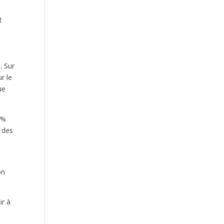
t
. Sur
r le
ue
 %
e des
on
ir à
é