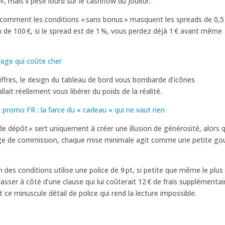
, mais il pèse lourd sur le cashflow du joueur.
 comment les conditions « sans bonus » masquent les spreads de 0,5
‑in de 100 €, si le spread est de 1 %, vous perdez déjà 1 € avant même
rage qui coûte cher
ffres, le design du tableau de bord vous bombarde d’icônes
lait réellement vous libérer du poids de la réalité.
promo FR : la farce du « cadeau » qui ne vaut rien
 dépôt » sert uniquement à créer une illusion de générosité, alors 
age de commission, chaque mise minimale agit comme une petite go
 des conditions utilise une police de 9 pt, si petite que même le plus
asser à côté d’une clause qui lui coûterait 12 € de frais supplémentai
 ce minuscule détail de police qui rend la lecture impossible.