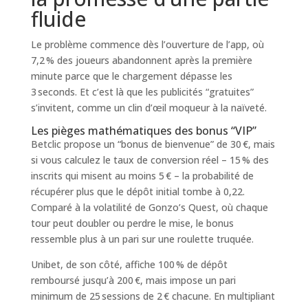
fluide
Le problème commence dès l’ouverture de l’app, où
7,2 % des joueurs abandonnent après la première
minute parce que le chargement dépasse les
3 seconds. Et c’est là que les publicités “gratuites”
s’invitent, comme un clin d’œil moqueur à la naïveté.
Les pièges mathématiques des bonus “VIP”
Betclic propose un “bonus de bienvenue” de 30 €, mais
si vous calculez le taux de conversion réel – 15 % des
inscrits qui misent au moins 5 € – la probabilité de
récupérer plus que le dépôt initial tombe à 0,22.
Comparé à la volatilité de Gonzo’s Quest, où chaque
tour peut doubler ou perdre le mise, le bonus
ressemble plus à un pari sur une roulette truquée.
Unibet, de son côté, affiche 100 % de dépôt
remboursé jusqu’à 200 €, mais impose un pari
minimum de 25 sessions de 2 € chacune. En multipliant