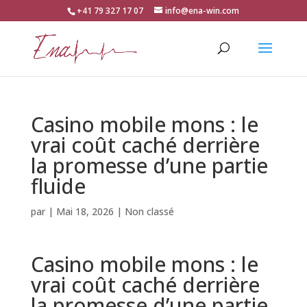
+41 79 327 17 07
info@ena-win.com
Casino mobile mons : le
vrai coût caché derrière
la promesse d’une partie
fluide
par
|
Mai 18, 2026
| Non classé
Casino mobile mons : le
vrai coût caché derrière
la promesse d’une partie