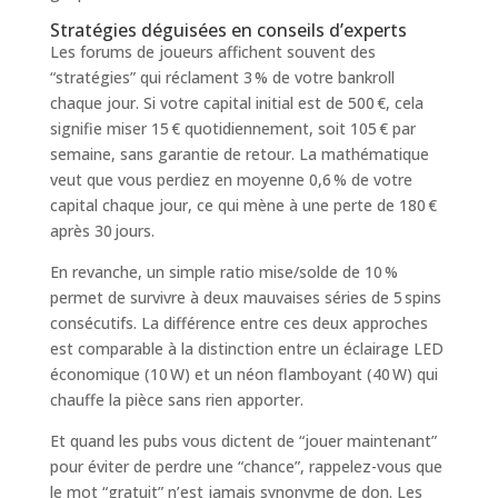
Stratégies déguisées en conseils d’experts
Les forums de joueurs affichent souvent des
“stratégies” qui réclament 3 % de votre bankroll
chaque jour. Si votre capital initial est de 500 €, cela
signifie miser 15 € quotidiennement, soit 105 € par
semaine, sans garantie de retour. La mathématique
veut que vous perdiez en moyenne 0,6 % de votre
capital chaque jour, ce qui mène à une perte de 180 €
après 30 jours.
En revanche, un simple ratio mise/solde de 10 %
permet de survivre à deux mauvaises séries de 5 spins
consécutifs. La différence entre ces deux approches
est comparable à la distinction entre un éclairage LED
économique (10 W) et un néon flamboyant (40 W) qui
chauffe la pièce sans rien apporter.
Et quand les pubs vous dictent de “jouer maintenant”
pour éviter de perdre une “chance”, rappelez-vous que
le mot “gratuit” n’est jamais synonyme de don. Les