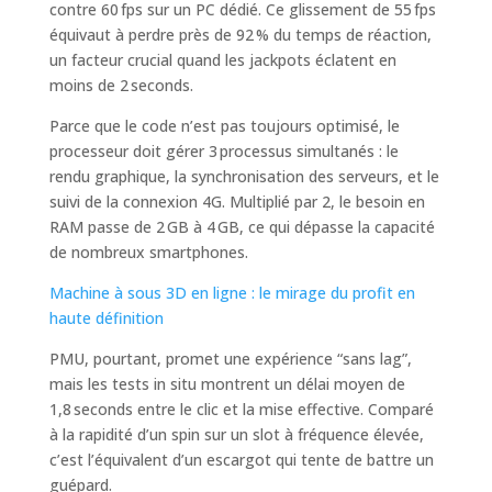
contre 60 fps sur un PC dédié. Ce glissement de 55 fps
équivaut à perdre près de 92 % du temps de réaction,
un facteur crucial quand les jackpots éclatent en
moins de 2 seconds.
Parce que le code n’est pas toujours optimisé, le
processeur doit gérer 3 processus simultanés : le
rendu graphique, la synchronisation des serveurs, et le
suivi de la connexion 4G. Multiplié par 2, le besoin en
RAM passe de 2 GB à 4 GB, ce qui dépasse la capacité
de nombreux smartphones.
Machine à sous 3D en ligne : le mirage du profit en
haute définition
PMU, pourtant, promet une expérience “sans lag”,
mais les tests in situ montrent un délai moyen de
1,8 seconds entre le clic et la mise effective. Comparé
à la rapidité d’un spin sur un slot à fréquence élevée,
c’est l’équivalent d’un escargot qui tente de battre un
guépard.