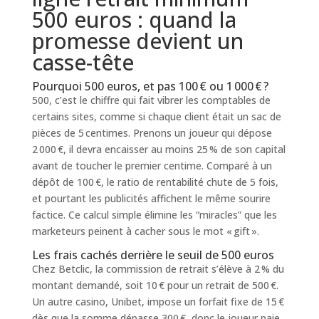
500 euros : quand la
promesse devient un
casse-tête
Pourquoi 500 euros, et pas 100 € ou 1 000 € ?
500, c’est le chiffre qui fait vibrer les comptables de
certains sites, comme si chaque client était un sac de
pièces de 5 centimes. Prenons un joueur qui dépose
2 000 €, il devra encaisser au moins 25 % de son capital
avant de toucher le premier centime. Comparé à un
dépôt de 100 €, le ratio de rentabilité chute de 5 fois,
et pourtant les publicités affichent le même sourire
factice. Ce calcul simple élimine les “miracles” que les
marketeurs peinent à cacher sous le mot « gift ».
Les frais cachés derrière le seuil de 500 euros
Chez Betclic, la commission de retrait s’élève à 2 % du
montant demandé, soit 10 € pour un retrait de 500 €.
Un autre casino, Unibet, impose un forfait fixe de 15 €
dès que la somme dépasse 300 €, donc le joueur paie