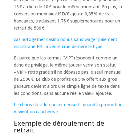
15 € au lieu de 10 € pour le même montant. En plus, la
conversion monnaie‑USD/€ ajoute 0,35 % de frais
bancaires, traduisant 1,75 € supplémentaires pour un
retrait de 500 €.
casinotogether casino bonus sans wager paiement
instantané FR : la vérité crue derrière le hype
Et parce que les termes “VIP” résonnent comme un
écho de privilège, le même joueur verra son statut
« VIP » rétrogradé s’il ne dépasse pas le seuil mensuel
de 2 500 €. Le club de profits de 5 % offert aux gros
parieurs devient alors une simple ligne de texte dans
les conditions, sans aucune réelle valeur ajoutée.
Le chaos du video poker neosurf : quand la promotion
devient un cauchemar
Exemple de déroulement de
retrait