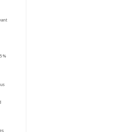
vant
 5 %
nus
d
ses