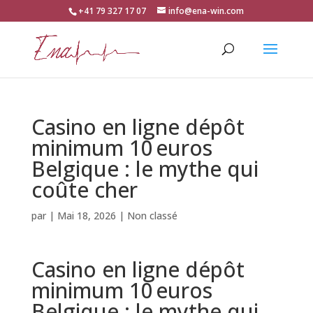
+41 79 327 17 07
info@ena-win.com
Casino en ligne dépôt
minimum 10 euros
Belgique : le mythe qui
coûte cher
par
|
Mai 18, 2026
| Non classé
Casino en ligne dépôt
minimum 10 euros
Belgique : le mythe qui