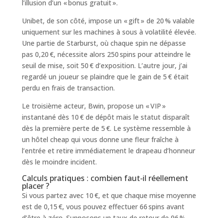
l’illusion d’un « bonus gratuit ».
Unibet, de son côté, impose un « gift » de 20 % valable
uniquement sur les machines à sous à volatilité élevée.
Une partie de Starburst, où chaque spin ne dépasse
pas 0,20 €, nécessite alors 250 spins pour atteindre le
seuil de mise, soit 50 € d’exposition. L’autre jour, j’ai
regardé un joueur se plaindre que le gain de 5 € était
perdu en frais de transaction.
Le troisième acteur, Bwin, propose un « VIP »
instantané dès 10 € de dépôt mais le statut disparaît
dès la première perte de 5 €. Le système ressemble à
un hôtel cheap qui vous donne une fleur fraîche à
l’entrée et retire immédiatement le drapeau d’honneur
dès le moindre incident.
Calculs pratiques : combien faut‑il réellement
placer ?
Si vous partez avec 10 €, et que chaque mise moyenne
est de 0,15 €, vous pouvez effectuer 66 spins avant
d’être à zéro. Supposons un taux de retour de 96 %