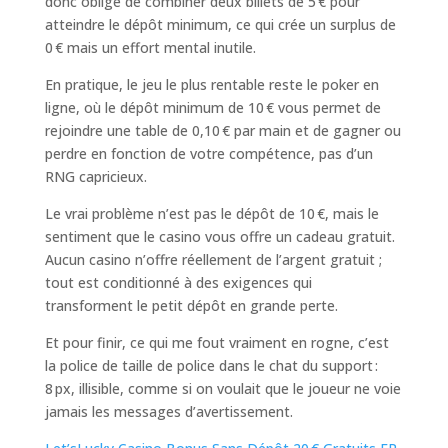
donc obligé de combiner deux billets de 5 € pour
atteindre le dépôt minimum, ce qui crée un surplus de
0 € mais un effort mental inutile.
En pratique, le jeu le plus rentable reste le poker en
ligne, où le dépôt minimum de 10 € vous permet de
rejoindre une table de 0,10 € par main et de gagner ou
perdre en fonction de votre compétence, pas d’un
RNG capricieux.
Le vrai problème n’est pas le dépôt de 10 €, mais le
sentiment que le casino vous offre un cadeau gratuit.
Aucun casino n’offre réellement de l’argent gratuit ;
tout est conditionné à des exigences qui
transforment le petit dépôt en grande perte.
Et pour finir, ce qui me fout vraiment en rogne, c’est
la police de taille de police dans le chat du support :
8 px, illisible, comme si on voulait que le joueur ne voie
jamais les messages d’avertissement.