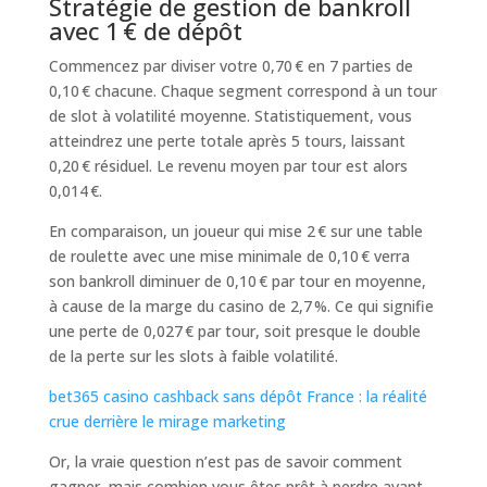
Stratégie de gestion de bankroll
avec 1 € de dépôt
Commencez par diviser votre 0,70 € en 7 parties de
0,10 € chacune. Chaque segment correspond à un tour
de slot à volatilité moyenne. Statistiquement, vous
atteindrez une perte totale après 5 tours, laissant
0,20 € résiduel. Le revenu moyen par tour est alors
0,014 €.
En comparaison, un joueur qui mise 2 € sur une table
de roulette avec une mise minimale de 0,10 € verra
son bankroll diminuer de 0,10 € par tour en moyenne,
à cause de la marge du casino de 2,7 %. Ce qui signifie
une perte de 0,027 € par tour, soit presque le double
de la perte sur les slots à faible volatilité.
bet365 casino cashback sans dépôt France : la réalité
crue derrière le mirage marketing
Or, la vraie question n’est pas de savoir comment
gagner, mais combien vous êtes prêt à perdre avant