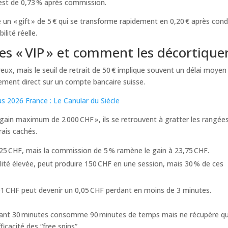
f est de 0,73 % après commission.
e un « gift » de 5 € qui se transforme rapidement en 0,20 € après cond
lité réelle.
res « VIP » et comment les décortique
ux, mais le seuil de retrait de 50 € implique souvent un délai moyen
aiement direct sur un compte bancaire suisse.
s 2026 France : Le Canular du Siècle
 gain maximum de 2 000 CHF », ils se retrouvent à gratter les rangée
rais cachés.
25 CHF, mais la commission de 5 % ramène le gain à 23,75 CHF.
lité élevée, peut produire 150 CHF en une session, mais 30 % de ces
01 CHF peut devenir un 0,05 CHF perdant en moins de 3 minutes.
ndant 30 minutes consomme 90 minutes de temps mais ne récupère q
icacité des “free spins”.