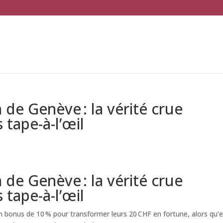
 de Genève : la vérité crue
 tape-à-l’œil
 de Genève : la vérité crue
 tape-à-l’œil
bonus de 10 % pour transformer leurs 20 CHF en fortune, alors qu’