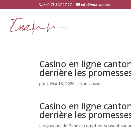
+41 79 327 17 07
info@ena-win.com
Casino en ligne canton
derrière les promesses
par
|
Mai 18, 2026
| Non classé
Casino en ligne canton
derrière les promesses
Les joueurs de Genève comptent souvent sur un 