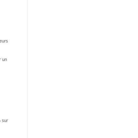
eurs
r un
 sur