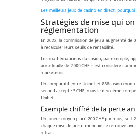
Les meilleurs jeux de casino en direct : pourquo
Stratégies de mise qui o
réglementation
En 2022, la commission de jeu a augmenté de 0,5
à recalculer leurs seuils de rentabilité.
Les mathématiciens du casino, par exemple, appl
portefeuille de 2 000 CHF – est considéré comm
marketeurs.
Un comparatif entre Unibet et 888casino montr
second accepte 5 CHF, mais le deuxième compen
Unibet.
Exemple chiffré de la perte 
Un joueur moyen placé 200 CHF par mois, soit 2
chaque mise, le porte-monnaie se retrouve avec
retrait.