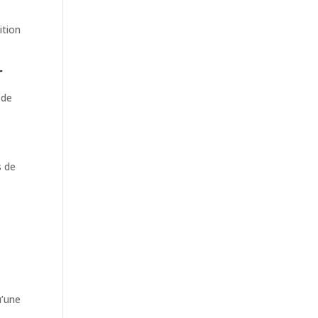
ition
r
 de
s de
u’une