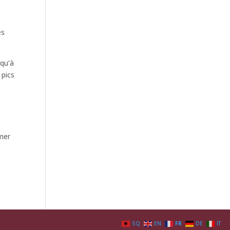
es
squ’à
 pics
omer
SQ
EN
FR
DE
IT