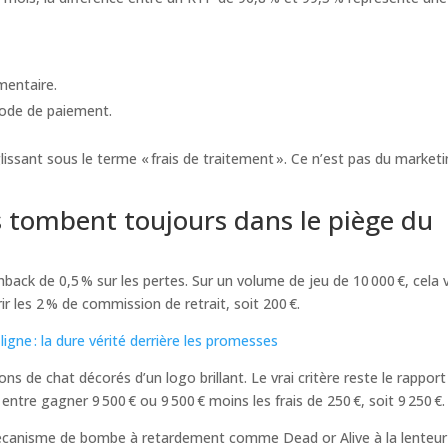
mentaire.
mode de paiement.
lissant sous le terme « frais de traitement ». Ce n’est pas du marketi
s tombent toujours dans le piège du
ck de 0,5 % sur les pertes. Sur un volume de jeu de 10 000 €, cela 
ir les 2 % de commission de retrait, soit 200 €.
igne : la dure vérité derrière les promesses
s de chat décorés d’un logo brillant. Le vrai critère reste le rapport
 entre gagner 9 500 € ou 9 500 € moins les frais de 250 €, soit 9 250 €.
 mécanisme de bombe à retardement comme Dead or Alive à la lenteur