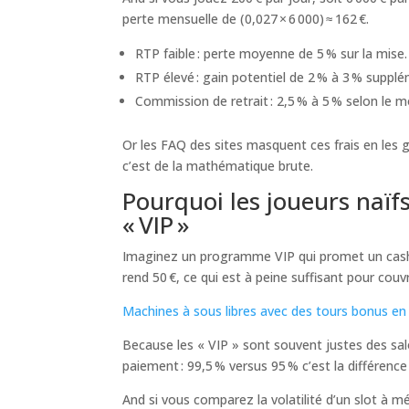
perte mensuelle de (0,027 × 6 000) ≈ 162 €.
RTP faible : perte moyenne de 5 % sur la mise.
RTP élevé : gain potentiel de 2 % à 3 % supplé
Commission de retrait : 2,5 % à 5 % selon le 
Or les FAQ des sites masquent ces frais en les g
c’est de la mathématique brute.
Pourquoi les joueurs naïf
« VIP »
Imaginez un programme VIP qui promet un cashba
rend 50 €, ce qui est à peine suffisant pour couvr
Machines à sous libres avec des tours bonus en l
Because les « VIP » sont souvent justes des salon
paiement : 99,5 % versus 95 % c’est la différence
And si vous comparez la volatilité d’un slot à