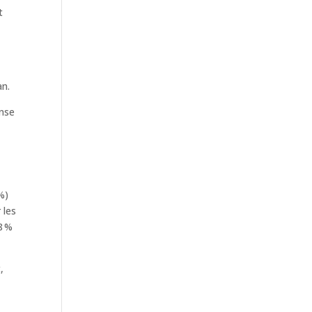
t
an.
ense
%)
 les
8 %
,