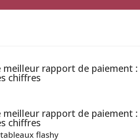
e meilleur rapport de paiement : 
s chiffres
e meilleur rapport de paiement : 
s chiffres
 tableaux flashy