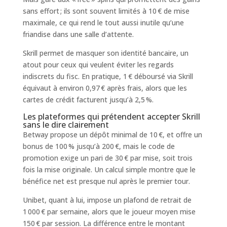
sans effort ; ils sont souvent limités à 10 € de mise
maximale, ce qui rend le tout aussi inutile qu’une
friandise dans une salle d’attente.
Skrill permet de masquer son identité bancaire, un
atout pour ceux qui veulent éviter les regards
indiscrets du fisc. En pratique, 1 € déboursé via Skrill
équivaut à environ 0,97 € après frais, alors que les
cartes de crédit facturent jusqu’à 2,5 %.
Les plateformes qui prétendent accepter Skrill
sans le dire clairement
Betway propose un dépôt minimal de 10 €, et offre un
bonus de 100 % jusqu’à 200 €, mais le code de
promotion exige un pari de 30 € par mise, soit trois
fois la mise originale. Un calcul simple montre que le
bénéfice net est presque nul après le premier tour.
Unibet, quant à lui, impose un plafond de retrait de
1 000 € par semaine, alors que le joueur moyen mise
150 € par session. La différence entre le montant