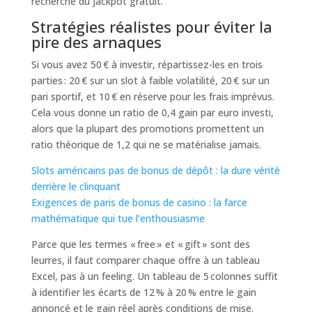
recherche du jackpot gratuit.
Stratégies réalistes pour éviter la
pire des arnaques
Si vous avez 50 € à investir, répartissez-les en trois
parties : 20 € sur un slot à faible volatilité, 20 € sur un
pari sportif, et 10 € en réserve pour les frais imprévus.
Cela vous donne un ratio de 0,4 gain par euro investi,
alors que la plupart des promotions promettent un
ratio théorique de 1,2 qui ne se matérialise jamais.
Slots américains pas de bonus de dépôt : la dure vérité
derrière le clinquant
Exigences de paris de bonus de casino : la farce
mathématique qui tue l’enthousiasme
Parce que les termes « free » et « gift » sont des
leurres, il faut comparer chaque offre à un tableau
Excel, pas à un feeling. Un tableau de 5 colonnes suffit
à identifier les écarts de 12 % à 20 % entre le gain
annoncé et le gain réel après conditions de mise.