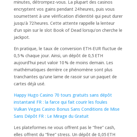
minutes, détrompez‑vous. La plupart des casinos
encryptent vos gains pendant 24 heures, puis vous
soumettent à une vérification d’identité qui peut durer
jusqu’à 72 heures. Cette attente rappelle la lenteur
d’un spin sur le slot Book of Dead lorsqu’on cherche le
jackpot.
En pratique, le taux de conversion ETH‑EUR fluctue de
0,5 % chaque jour. Ainsi, un dépôt de 0,5 ETH
aujourd’hui peut valoir 10 % de moins demain. Les
mathématiques derrière ce phénomène sont plus
tranchantes qu’une lame de rasoir sur un paquet de
cartes déjà usé.
Happy Hugo Casino 70 tours gratuits sans dépôt
instantané FR : la farce qui fait courir les foules
Vulkan Vegas Casino Bonus Sans Conditions de Mise
Sans Dépôt FR : Le Mirage du Gratuit
Les plateformes ne vous offrent pas le “free” cash,
elles offrent du “free” stress. Un dépôt de 0,05 ETH