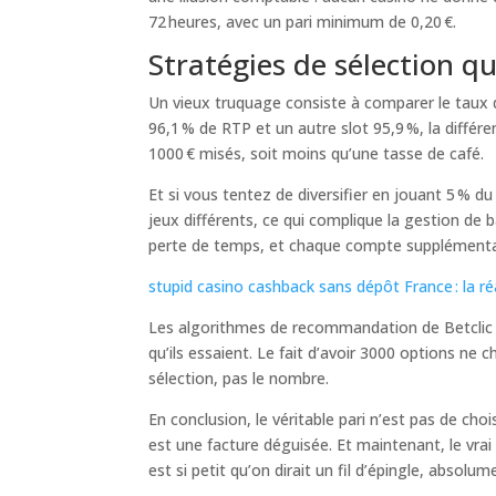
72 heures, avec un pari minimum de 0,20 €.
Stratégies de sélection qu
Un vieux truquage consiste à comparer le taux d
96,1 % de RTP et un autre slot 95,9 %, la différ
1000 € misés, soit moins qu’une tasse de café.
Et si vous tentez de diversifier en jouant 5 % d
jeux différents, ce qui complique la gestion de 
perte de temps, et chaque compte supplémentair
stupid casino cashback sans dépôt France : la réa
Les algorithmes de recommandation de Betclic 
qu’ils essaient. Le fait d’avoir 3000 options ne
sélection, pas le nombre.
En conclusion, le véritable pari n’est pas de ch
est une facture déguisée. Et maintenant, le vra
est si petit qu’on dirait un fil d’épingle, absol