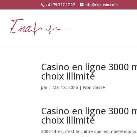
+41 79 327 17 07
info@ena-win.com
Casino en ligne 3000 
choix illimité
par
|
Mai 18, 2026
| Non classé
Casino en ligne 3000 
choix illimité
3000 titres, c’est le chiffre que les marketeux b