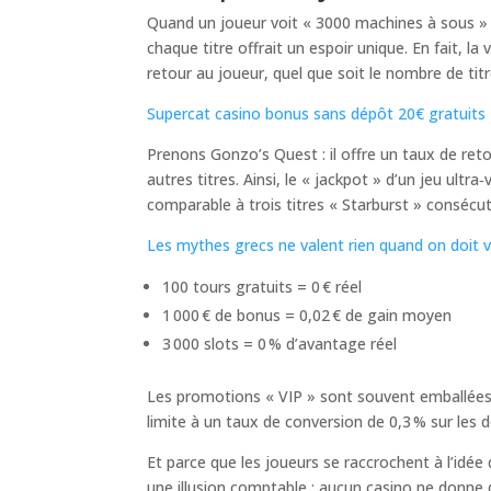
Quand un joueur voit « 3000 machines à sous » i
chaque titre offrait un espoir unique. En fait, la
retour au joueur, quel que soit le nombre de titr
Supercat casino bonus sans dépôt 20€ gratuits
Prenons Gonzo’s Quest : il offre un taux de re
autres titres. Ainsi, le « jackpot » d’un jeu ult
comparable à trois titres « Starburst » consécuti
Les mythes grecs ne valent rien quand on doit
100 tours gratuits = 0 € réel
1 000 € de bonus = 0,02 € de gain moyen
3 000 slots = 0 % d’avantage réel
Les promotions « VIP » sont souvent emballées
limite à un taux de conversion de 0,3 % sur les
Et parce que les joueurs se raccrochent à l’idée
une illusion comptable : aucun casino ne donne d