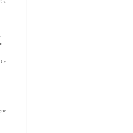
nt «
z
an
st »
igne