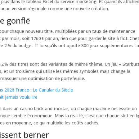
plus dans le tableau Excel du service marketing. Et quand ils affiche
haque version régionale comme une nouvelle création.
ue gonflé
pour chaque nouveau titre, multipliées par un taux de maintenance
 par mois, soit 1260 € par an, rien que pour garder le site à flot. Che
 2 % du budget IT lorsqu’ils ont ajouté 800 jeux supplémentaires l’
12 % des titres sont des variantes de même thème. Un jeu « Starbur
s, et un troisième qui utilise les mêmes symboles mais change la
 masquer une optimisation de portefeuille.
s 2026 France : Le Canular du Siècle
it jamais voulu lire
s dans un casino brick‑and‑mortar, où chaque machine nécessite un
rique semble économique. Mais la réalité, c’est que chaque slot en l
es en moyenne, ce qui multiplie les coûts cachés.
aissent berner