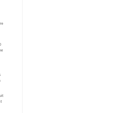
fre
0
ne
s
a
uit
st