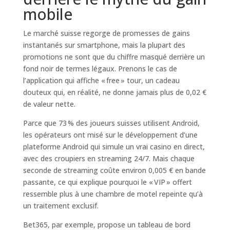
mobile
Le marché suisse regorge de promesses de gains
instantanés sur smartphone, mais la plupart des
promotions ne sont que du chiffre masqué derrière un
fond noir de termes légaux. Prenons le cas de
l’application qui affiche « free » tour, un cadeau
douteux qui, en réalité, ne donne jamais plus de 0,02 €
de valeur nette.
Parce que 73 % des joueurs suisses utilisent Android,
les opérateurs ont misé sur le développement d’une
plateforme Android qui simule un vrai casino en direct,
avec des croupiers en streaming 24/7. Mais chaque
seconde de streaming coûte environ 0,005 € en bande
passante, ce qui explique pourquoi le « VIP » offert
ressemble plus à une chambre de motel repeinte qu’à
un traitement exclusif.
Bet365, par exemple, propose un tableau de bord