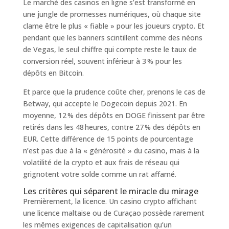
Le marché des casinos en ligne s’est transformé en
une jungle de promesses numériques, où chaque site
clame être le plus « fiable » pour les joueurs crypto. Et
pendant que les banners scintillent comme des néons
de Vegas, le seul chiffre qui compte reste le taux de
conversion réel, souvent inférieur à 3 % pour les
dépôts en Bitcoin.
Et parce que la prudence coûte cher, prenons le cas de
Betway, qui accepte le Dogecoin depuis 2021. En
moyenne, 12 % des dépôts en DOGE finissent par être
retirés dans les 48 heures, contre 27 % des dépôts en
EUR. Cette différence de 15 points de pourcentage
n’est pas due à la « générosité » du casino, mais à la
volatilité de la crypto et aux frais de réseau qui
grignotent votre solde comme un rat affamé.
Les critères qui séparent le miracle du mirage
Premièrement, la licence. Un casino crypto affichant
une licence maltaise ou de Curaçao possède rarement
les mêmes exigences de capitalisation qu’un