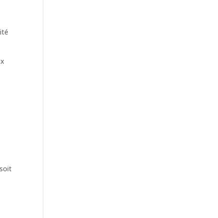
ité
ux
soit