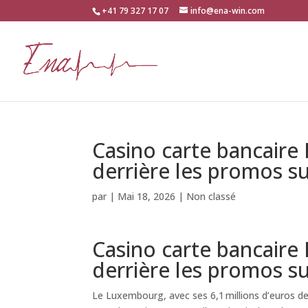
+41 79 327 17 07
info@ena-win.com
Casino carte bancaire
derrière les promos su
par
|
Mai 18, 2026
| Non classé
Casino carte bancaire
derrière les promos su
Le Luxembourg, avec ses 6,1 millions d’euros de 