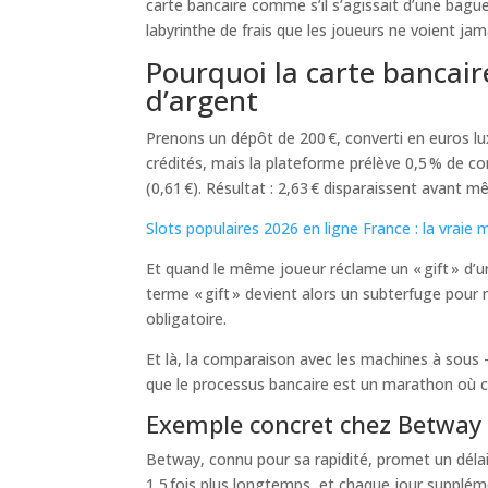
carte bancaire comme s’il s’agissait d’une bagu
labyrinthe de frais que les joueurs ne voient jam
Pourquoi la carte bancair
d’argent
Prenons un dépôt de 200 €, converti en euros lu
crédités, mais la plateforme prélève 0,5 % de co
(0,61 €). Résultat : 2,63 € disparaissent avant 
Slots populaires 2026 en ligne France : la vraie
Et quand le même joueur réclame un « gift » d’un
terme « gift » devient alors un subterfuge pour
obligatoire.
Et là, la comparaison avec les machines à sous 
que le processus bancaire est un marathon où c
Exemple concret chez Betway
Betway, connu pour sa rapidité, promet un délai d
1,5 fois plus longtemps, et chaque jour suppléme