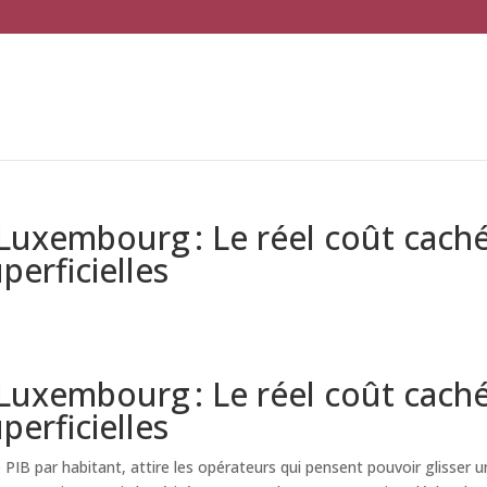
 Luxembourg : Le réel coût cach
perficielles
 Luxembourg : Le réel coût cach
perficielles
PIB par habitant, attire les opérateurs qui pensent pouvoir glisser 