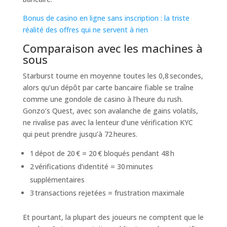
Bonus de casino en ligne sans inscription : la triste
réalité des offres qui ne servent à rien
Comparaison avec les machines à
sous
Starburst tourne en moyenne toutes les 0,8 secondes,
alors qu’un dépôt par carte bancaire fiable se traîne
comme une gondole de casino à l’heure du rush.
Gonzo’s Quest, avec son avalanche de gains volatils,
ne rivalise pas avec la lenteur d’une vérification KYC
qui peut prendre jusqu’à 72 heures.
1 dépot de 20 € = 20 € bloqués pendant 48 h
2 vérifications d’identité = 30 minutes
supplémentaires
3 transactions rejetées = frustration maximale
Et pourtant, la plupart des joueurs ne comptent que le