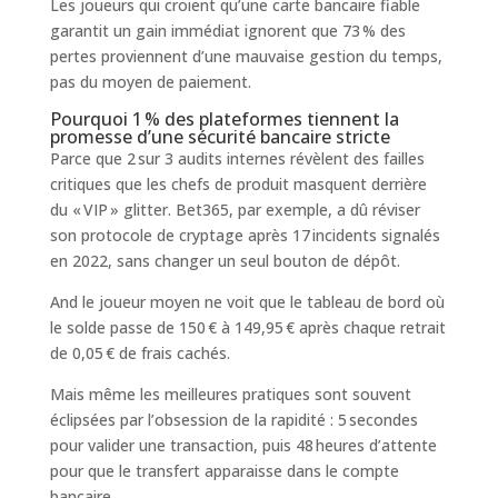
Les joueurs qui croient qu’une carte bancaire fiable
garantit un gain immédiat ignorent que 73 % des
pertes proviennent d’une mauvaise gestion du temps,
pas du moyen de paiement.
Pourquoi 1 % des plateformes tiennent la
promesse d’une sécurité bancaire stricte
Parce que 2 sur 3 audits internes révèlent des failles
critiques que les chefs de produit masquent derrière
du « VIP » glitter. Bet365, par exemple, a dû réviser
son protocole de cryptage après 17 incidents signalés
en 2022, sans changer un seul bouton de dépôt.
And le joueur moyen ne voit que le tableau de bord où
le solde passe de 150 € à 149,95 € après chaque retrait
de 0,05 € de frais cachés.
Mais même les meilleures pratiques sont souvent
éclipsées par l’obsession de la rapidité : 5 secondes
pour valider une transaction, puis 48 heures d’attente
pour que le transfert apparaisse dans le compte
bancaire.