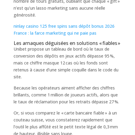
nombre de tours gratuits, oubliant que chaque « gift »
n’est qu’un lasso marketing sans aucune réelle
générosité.
ninlay casino 125 free spins sans dépôt bonus 2026
France : la farce marketing qui ne paie pas
Les arnaques déguisées en solutions « fiables »
Unibet propose un tableau de bord où le taux de
conversion des dépôts en jeux actifs dépasse 95 %,
mais ce chiffre masque 12 cas où les fonds sont
retenus à cause d’une simple coquille dans le code du
site.
Because les opérateurs aiment afficher des chiffres
brillants, comme 1 million de joueurs actifs, alors que
le taux de réclamation pour les retraits dépasse 27 %.
Or, si vous comparez le « carte bancaire fiable » à un
couteau suisse, vous constaterez rapidement que
l’outil le plus affûté est le petit texte légal de 0,3 mm
de hauteur, illisible sans loupe.