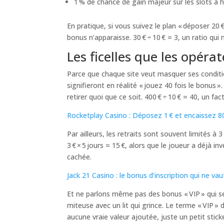
1 % de chance de gain majeur sur les slots à h
En pratique, si vous suivez le plan « déposer 2
bonus n’apparaisse. 30 € ÷ 10 € = 3, un ratio qui 
Les ficelles que les opéra
Parce que chaque site veut masquer ses conditio
signifieront en réalité « jouez 40 fois le bonus 
retirer quoi que ce soit. 400 € ÷ 10 € = 40, un 
Rocketplay Casino : Déposez 1 € et encaissez 8
Par ailleurs, les retraits sont souvent limités à 3
3 € × 5 jours = 15 €, alors que le joueur a déjà i
cachée.
Jack 21 Casino : le bonus d’inscription qui ne va
Et ne parlons même pas des bonus « VIP » qui s
miteuse avec un lit qui grince. Le terme « VIP » 
aucune vraie valeur ajoutée, juste un petit stic