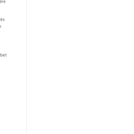
ère
dès
n
ibet