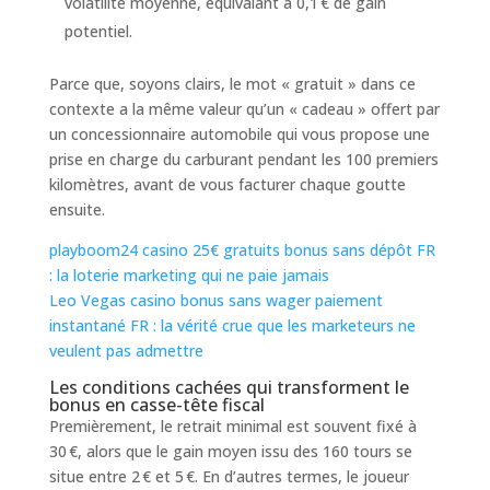
volatilité moyenne, équivalant à 0,1 € de gain
potentiel.
Parce que, soyons clairs, le mot « gratuit » dans ce
contexte a la même valeur qu’un « cadeau » offert par
un concessionnaire automobile qui vous propose une
prise en charge du carburant pendant les 100 premiers
kilomètres, avant de vous facturer chaque goutte
ensuite.
playboom24 casino 25€ gratuits bonus sans dépôt FR
: la loterie marketing qui ne paie jamais
Leo Vegas casino bonus sans wager paiement
instantané FR : la vérité crue que les marketeurs ne
veulent pas admettre
Les conditions cachées qui transforment le
bonus en casse-tête fiscal
Premièrement, le retrait minimal est souvent fixé à
30 €, alors que le gain moyen issu des 160 tours se
situe entre 2 € et 5 €. En d’autres termes, le joueur