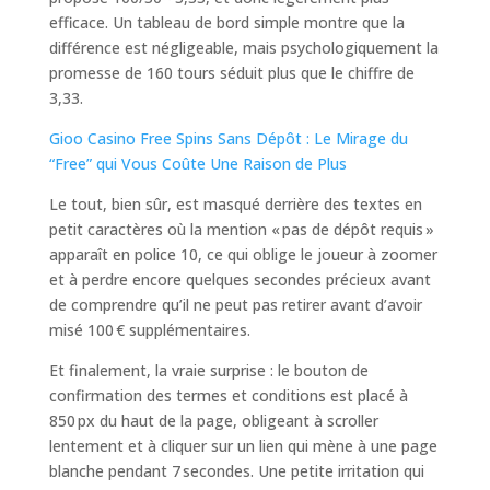
efficace. Un tableau de bord simple montre que la
différence est négligeable, mais psychologiquement la
promesse de 160 tours séduit plus que le chiffre de
3,33.
Gioo Casino Free Spins Sans Dépôt : Le Mirage du
“Free” qui Vous Coûte Une Raison de Plus
Le tout, bien sûr, est masqué derrière des textes en
petit caractères où la mention « pas de dépôt requis »
apparaît en police 10, ce qui oblige le joueur à zoomer
et à perdre encore quelques secondes précieux avant
de comprendre qu’il ne peut pas retirer avant d’avoir
misé 100 € supplémentaires.
Et finalement, la vraie surprise : le bouton de
confirmation des termes et conditions est placé à
850 px du haut de la page, obligeant à scroller
lentement et à cliquer sur un lien qui mène à une page
blanche pendant 7 secondes. Une petite irritation qui