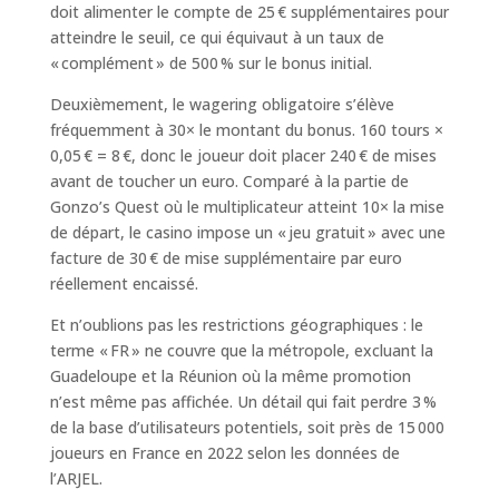
doit alimenter le compte de 25 € supplémentaires pour
atteindre le seuil, ce qui équivaut à un taux de
« complément » de 500 % sur le bonus initial.
Deuxièmement, le wagering obligatoire s’élève
fréquemment à 30× le montant du bonus. 160 tours ×
0,05 € = 8 €, donc le joueur doit placer 240 € de mises
avant de toucher un euro. Comparé à la partie de
Gonzo’s Quest où le multiplicateur atteint 10× la mise
de départ, le casino impose un « jeu gratuit » avec une
facture de 30 € de mise supplémentaire par euro
réellement encaissé.
Et n’oublions pas les restrictions géographiques : le
terme « FR » ne couvre que la métropole, excluant la
Guadeloupe et la Réunion où la même promotion
n’est même pas affichée. Un détail qui fait perdre 3 %
de la base d’utilisateurs potentiels, soit près de 15 000
joueurs en France en 2022 selon les données de
l’ARJEL.