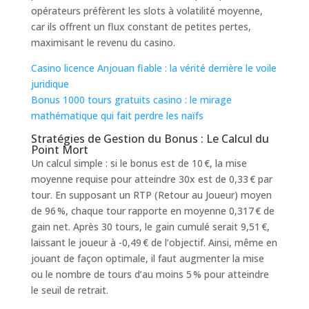
opérateurs préfèrent les slots à volatilité moyenne,
car ils offrent un flux constant de petites pertes,
maximisant le revenu du casino.
Casino licence Anjouan fiable : la vérité derrière le voile
juridique
Bonus 1000 tours gratuits casino : le mirage
mathématique qui fait perdre les naïfs
Stratégies de Gestion du Bonus : Le Calcul du
Point Mort
Un calcul simple : si le bonus est de 10 €, la mise
moyenne requise pour atteindre 30x est de 0,33 € par
tour. En supposant un RTP (Retour au Joueur) moyen
de 96 %, chaque tour rapporte en moyenne 0,317 € de
gain net. Après 30 tours, le gain cumulé serait 9,51 €,
laissant le joueur à -0,49 € de l’objectif. Ainsi, même en
jouant de façon optimale, il faut augmenter la mise
ou le nombre de tours d’au moins 5 % pour atteindre
le seuil de retrait.