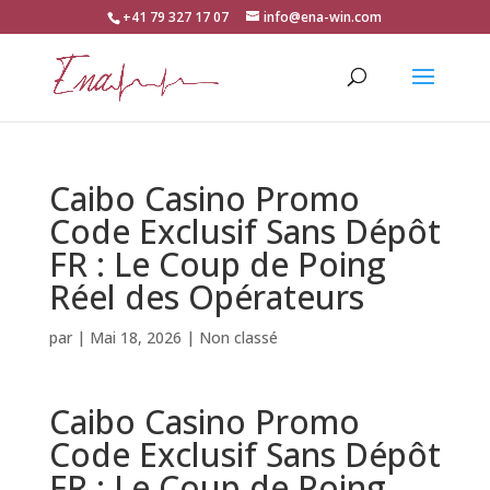
+41 79 327 17 07
info@ena-win.com
Caibo Casino Promo
Code Exclusif Sans Dépôt
FR : Le Coup de Poing
Réel des Opérateurs
par
|
Mai 18, 2026
| Non classé
Caibo Casino Promo
Code Exclusif Sans Dépôt
FR : Le Coup de Poing