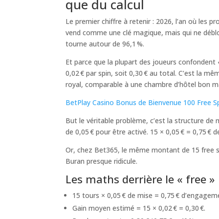
que du calcul
Le premier chiffre à retenir : 2026, l’an où les
vend comme une clé magique, mais qui ne débloqu
tourne autour de 96,1 %.
Et parce que la plupart des joueurs confondent « 
0,02 € par spin, soit 0,30 € au total. C’est la m
royal, comparable à une chambre d’hôtel bon m
BetPlay Casino Bonus de Bienvenue 100 Free Spi
But le véritable problème, c’est la structure de 
de 0,05 € pour être activé. 15 × 0,05 € = 0,75 €
Or, chez Bet365, le même montant de 15 free sp
Buran presque ridicule.
Les maths derrière le « free »
15 tours × 0,05 € de mise = 0,75 € d’engage
Gain moyen estimé = 15 × 0,02 € = 0,30 €.