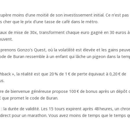
upère moins d’une moitié de son investissement initial. Ce n’est pas
us cher que le prix d’une tasse de café dans le métro.
taux de mise de 30x, transforment chaque euro gagné en 30 euros à
souvent.
renons Gonzo’s Quest, où la volatilité est élevée et les gains peuv
 code de Buran ressemble à un enfant qui lâche un pigeon dans la te
ack », la réalité est que 20 % de 1 € de perte équivaut à 0,20 € de
us.
ffre de bienvenue généreuse propose 100 € de bonus après un dépôt 
3 € que promet le code de Buran.
 : la durée de validité. Les 15 tours expirent après 48 heures, un chr
en direct pour un marathon. Vous avez moins de temps que le temps qu