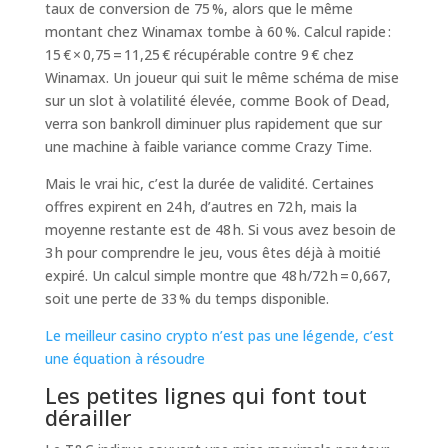
taux de conversion de 75 %, alors que le même
montant chez Winamax tombe à 60 %. Calcul rapide :
15 € × 0,75 = 11,25 € récupérable contre 9 € chez
Winamax. Un joueur qui suit le même schéma de mise
sur un slot à volatilité élevée, comme Book of Dead,
verra son bankroll diminuer plus rapidement que sur
une machine à faible variance comme Crazy Time.
Mais le vrai hic, c’est la durée de validité. Certaines
offres expirent en 24 h, d’autres en 72 h, mais la
moyenne restante est de 48 h. Si vous avez besoin de
3 h pour comprendre le jeu, vous êtes déjà à moitié
expiré. Un calcul simple montre que 48 h/72 h = 0,667,
soit une perte de 33 % du temps disponible.
Le meilleur casino crypto n’est pas une légende, c’est
une équation à résoudre
Les petites lignes qui font tout
dérailler