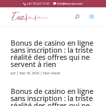
+41 79 327 17 07
info@ena-win.com
Bonus de casino en ligne
sans inscription : la triste
réalité des offres qui ne
servent à rien
par
|
Mai 18, 2026
| Non classé
Bonus de casino en ligne
sans inscription : la triste
réalité des offres qui ne