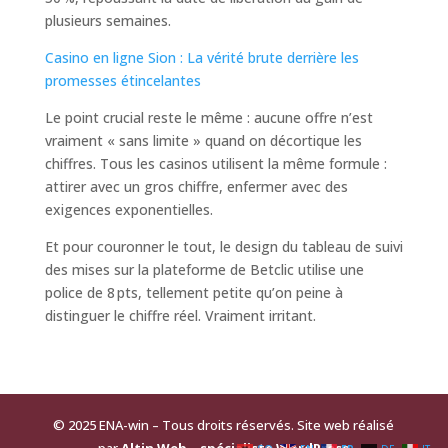
plusieurs semaines.
Casino en ligne Sion : La vérité brute derrière les
promesses étincelantes
Le point crucial reste le même : aucune offre n’est
vraiment « sans limite » quand on décortique les
chiffres. Tous les casinos utilisent la même formule :
attirer avec un gros chiffre, enfermer avec des
exigences exponentielles.
Et pour couronner le tout, le design du tableau de suivi
des mises sur la plateforme de Betclic utilise une
police de 8 pts, tellement petite qu’on peine à
distinguer le chiffre réel. Vraiment irritant.
© 2025 ENA-win – Tous droits réservés. Site web réalisé