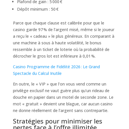
Plafond de gain : 5 000 €
Dépôt minimum : 50 €
Parce que chaque clause est calibrée pour que le
casino garde 97 % de l’argent misé, même si le joueur
a reçu le « cadeau » le plus généreux. En comparant à
une machine à sous à haute volatilité, le bonus
ressemble à un ticket de loterie où la probabilité de
décrocher le gros lot est inférieure à 0,01 %.
Casino Programme de Fidélité 2026 : Le Grand
Spectacle du Calcul Inutile
En outre, le « VIP » que l’on vous vend comme un
privilège exclusif ne vaut guère plus qu’un rideau de
douche en papier dans un motel de seconde zone. Le
mot « gratuit » devient une blague, car aucun casino
ne donne réellement de l’argent sans contrepartie.
Stratégies pour minimiser les
pertes face à l’offre illimitée