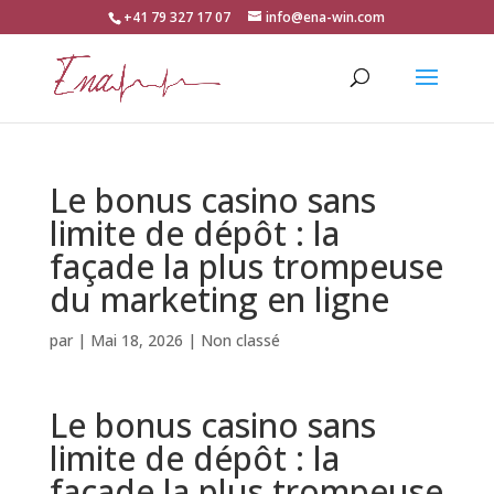
+41 79 327 17 07
info@ena-win.com
Le bonus casino sans
limite de dépôt : la
façade la plus trompeuse
du marketing en ligne
par
|
Mai 18, 2026
| Non classé
Le bonus casino sans
limite de dépôt : la
façade la plus trompeuse