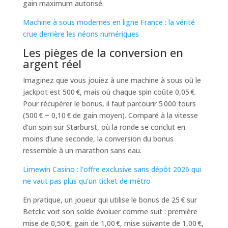
gain maximum autorisé.
Machine à sous modernes en ligne France : la vérité
crue derrière les néons numériques
Les pièges de la conversion en
argent réel
Imaginez que vous jouiez à une machine à sous où le
jackpot est 500 €, mais où chaque spin coûte 0,05 €.
Pour récupérer le bonus, il faut parcourir 5 000 tours
(500 € ÷ 0,10 € de gain moyen). Comparé à la vitesse
d’un spin sur Starburst, où la ronde se conclut en
moins d’une seconde, la conversion du bonus
ressemble à un marathon sans eau.
Limewin Casino : l’offre exclusive sans dépôt 2026 qui
ne vaut pas plus qu’un ticket de métro
En pratique, un joueur qui utilise le bonus de 25 € sur
Betclic voit son solde évoluer comme suit : première
mise de 0,50 €, gain de 1,00 €, mise suivante de 1,00 €,