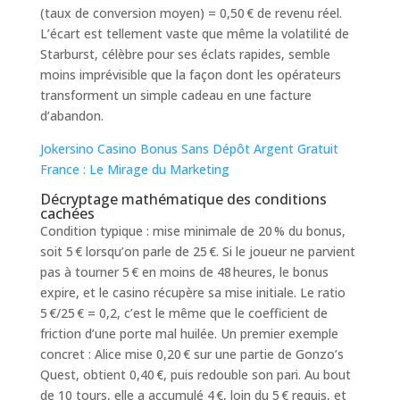
(taux de conversion moyen) = 0,50 € de revenu réel.
L’écart est tellement vaste que même la volatilité de
Starburst, célèbre pour ses éclats rapides, semble
moins imprévisible que la façon dont les opérateurs
transforment un simple cadeau en une facture
d’abandon.
Jokersino Casino Bonus Sans Dépôt Argent Gratuit
France : Le Mirage du Marketing
Décryptage mathématique des conditions
cachées
Condition typique : mise minimale de 20 % du bonus,
soit 5 € lorsqu’on parle de 25 €. Si le joueur ne parvient
pas à tourner 5 € en moins de 48 heures, le bonus
expire, et le casino récupère sa mise initiale. Le ratio
5 €/25 € = 0,2, c’est le même que le coefficient de
friction d’une porte mal huilée. Un premier exemple
concret : Alice mise 0,20 € sur une partie de Gonzo’s
Quest, obtient 0,40 €, puis redouble son pari. Au bout
de 10 tours, elle a accumulé 4 €, loin du 5 € requis, et