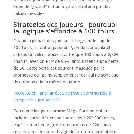
l’idée de “gratuit” est un mythe entretenu par des
calculs invisibles.
Stratégies des joueurs : pourquoi
la logique s’effondre à 100 tours
Quand la plupart des joueurs atteignent le cap des
100 tours, ils ont déjà perdu 7,5% de leur bankroll
initiale. Un calcul rapide montre que 100 tours à 0,20€
chacun, avec un RTP de 95%, aboutissent à une perte
de 5€. Cette perte est souvent masquée par la
promesse de “gains supplémentaires” qui ne sont que
des rebonds de la même équation.
Roulette en ligne : arrêtez de rêver, commencez à
compter les probabilités
Parce que les jeux comme Mega Fortune ont un
jackpot qui se déclenche toutes les 1 200 000 mises,
espérer toucher le gros lot en moins de 220 tours
revient à miser sur un tirage de loto où la probabilité