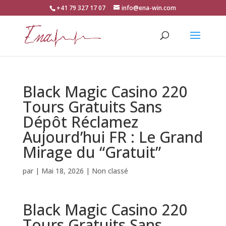
+41 79 327 17 07
info@ena-win.com
Black Magic Casino 220
Tours Gratuits Sans
Dépôt Réclamez
Aujourd’hui FR : Le Grand
Mirage du “Gratuit”
par
|
Mai 18, 2026
| Non classé
Black Magic Casino 220
Tours Gratuits Sans