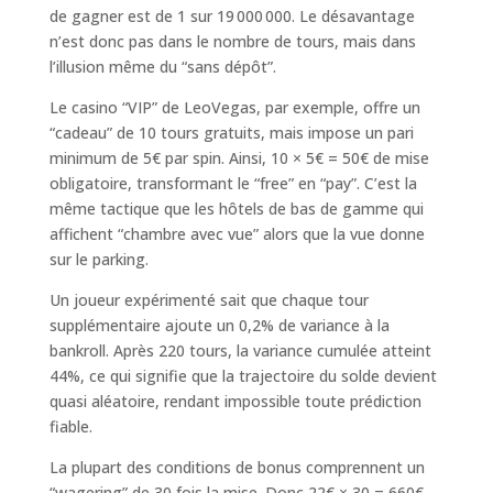
de gagner est de 1 sur 19 000 000. Le désavantage
n’est donc pas dans le nombre de tours, mais dans
l’illusion même du “sans dépôt”.
Le casino “VIP” de LeoVegas, par exemple, offre un
“cadeau” de 10 tours gratuits, mais impose un pari
minimum de 5€ par spin. Ainsi, 10 × 5€ = 50€ de mise
obligatoire, transformant le “free” en “pay”. C’est la
même tactique que les hôtels de bas de gamme qui
affichent “chambre avec vue” alors que la vue donne
sur le parking.
Un joueur expérimenté sait que chaque tour
supplémentaire ajoute un 0,2% de variance à la
bankroll. Après 220 tours, la variance cumulée atteint
44%, ce qui signifie que la trajectoire du solde devient
quasi aléatoire, rendant impossible toute prédiction
fiable.
La plupart des conditions de bonus comprennent un
“wagering” de 30 fois la mise. Donc 22€ × 30 = 660€