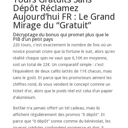
Dépôt Réclamez
Aujourd’hui FR : Le Grand
Mirage du “Gratuit”
Décryptage du bonus qui promet plus que le
PIB d’un petit pays
220 tours, c’est exactement le nombre de fois où un
novice pourrait croire que la fortune le suit, alors qu’en
réalité chaque spin ne vaut que 0,10€ en moyenne,
soit un total de 22€. Un comparatif simple : c’est
l’équivalent de deux cafés lattés de 11€ chacun, mais
sans le goût. Et parce que les promoteurs aiment les
chiffres rond, ils vous vendent le concept comme un
ticket d’or, alors que le poids réel est celui d’un papier
d’aluminium.
Betfair n’a jamais offert un tel cadeau, mais ils
affichent régulièrement des promos “0 dépôt”. Et
parce que “0 dépôt” sonne comme du bénévolat, les
joueurs crédules confondent promesse et don. 5