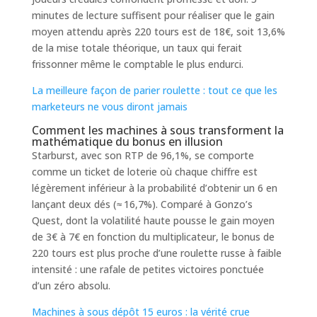
minutes de lecture suffisent pour réaliser que le gain
moyen attendu après 220 tours est de 18€, soit 13,6%
de la mise totale théorique, un taux qui ferait
frissonner même le comptable le plus endurci.
La meilleure façon de parier roulette : tout ce que les
marketeurs ne vous diront jamais
Comment les machines à sous transforment la
mathématique du bonus en illusion
Starburst, avec son RTP de 96,1%, se comporte
comme un ticket de loterie où chaque chiffre est
légèrement inférieur à la probabilité d’obtenir un 6 en
lançant deux dés (≈ 16,7%). Comparé à Gonzo’s
Quest, dont la volatilité haute pousse le gain moyen
de 3€ à 7€ en fonction du multiplicateur, le bonus de
220 tours est plus proche d’une roulette russe à faible
intensité : une rafale de petites victoires ponctuée
d’un zéro absolu.
Machines à sous dépôt 15 euros : la vérité crue