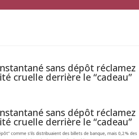
instantané sans dépôt réclamez
ité cruelle derrière le “cadeau”
instantané sans dépôt réclamez
ité cruelle derrière le “cadeau”
pôt” comme s’ils distribuaient des billets de banque, mais 0,2 % des