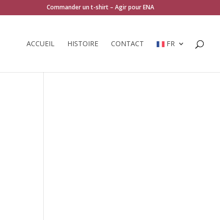
Commander un t-shirt – Agir pour ENA
ACCUEIL
HISTOIRE
CONTACT
FR