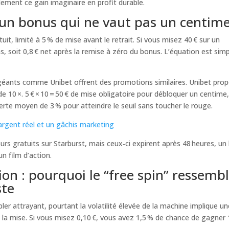
llement ce gain imaginaire en profit durable.
’un bonus qui ne vaut pas un centim
it, limité à 5 % de mise avant le retrait. Si vous misez 40 € sur un
s, soit 0,8 € net après la remise à zéro du bonus. L’équation est simp
éants comme Unibet offrent des promotions similaires. Unibet pro
e 10 ×. 5 € × 10 = 50 € de mise obligatoire pour débloquer un centime
erte moyen de 3 % pour atteindre le seuil sans toucher le rouge.
 argent réel et un gâchis marketing
 gratuits sur Starburst, mais ceux‑ci expirent après 48 heures, un 
n film d’action.
n : pourquoi le “free spin” ressemb
ste
er attrayant, pourtant la volatilité élevée de la machine implique un
× la mise. Si vous misez 0,10 €, vous avez 1,5 % de chance de gagner 1