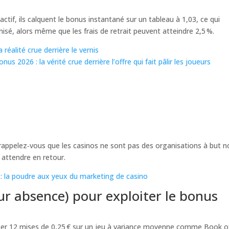
ctif, ils calquent le bonus instantané sur un tableau à 1,03, ce qui
isé, alors même que les frais de retrait peuvent atteindre 2,5 %.
alité crue derrière le vernis
s 2026 : la vérité crue derrière l’offre qui fait pâlir les joueurs
s rappelez‑vous que les casinos ne sont pas des organisations à but 
n attendre en retour.
: la poudre aux yeux du marketing de casino
eur absence) pour exploiter le bonus
acer 12 mises de 0,25 € sur un jeu à variance moyenne comme Book o