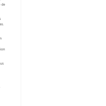
e de
s
as.
un
tion
nus
,