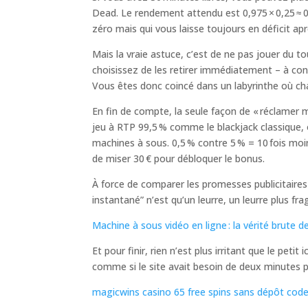
Dead. Le rendement attendu est 0,975 × 0,25 ≈ 0,
zéro mais qui vous laisse toujours en déficit ap
Mais la vraie astuce, c’est de ne pas jouer du to
choisissez de les retirer immédiatement – à condi
Vous êtes donc coincé dans un labyrinthe où cha
En fin de compte, la seule façon de « réclamer m
jeu à RTP 99,5 % comme le blackjack classique,
machines à sous. 0,5 % contre 5 % = 10 fois mo
de miser 30 € pour débloquer le bonus.
À force de comparer les promesses publicitair
instantané” n’est qu’un leurre, un leurre plus fr
Machine à sous vidéo en ligne : la vérité brute der
Et pour finir, rien n’est plus irritant que le pet
comme si le site avait besoin de deux minutes 
magicwins casino 65 free spins sans dépôt code 