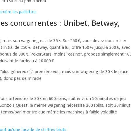
r” à 150 % du prix d’achat.
rrière les paillettes
es concurrentes : Unibet, Betway,
, mais son wagering est de 35 ×. Sur 250 €, vous devez donc miser
 initial de 250 €. Betway, quant à lui, offre 150 % jusqu’à 300 €, avec
n bonus de 300 €. PokerStars, moins “casino”, propose simplement 10
duisant le fardeau à 10 000 €.
plus généreux” à première vue, mais son wagering de 30 × le place
, donc pas de miracle.
vous atteindrez le 30 × en 600 spins, soit environ 50 minutes de jeu
r Gonzo’s Quest, le même wagering nécessite 300 spins, soit 30 minut
o temps/pari montre que même les machines à faible volatilité
sont qu’une façade de chiffres bruts