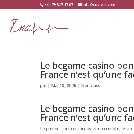
+41 79 327 17 07
info@ena-win.com
Le bcgame casino bon
France n’est qu’une f
par
|
Mai 18, 2026
| Non classé
Le bcgame casino bon
France n’est qu’une f
Le premier jour où j’ai ouvert un compte, le site