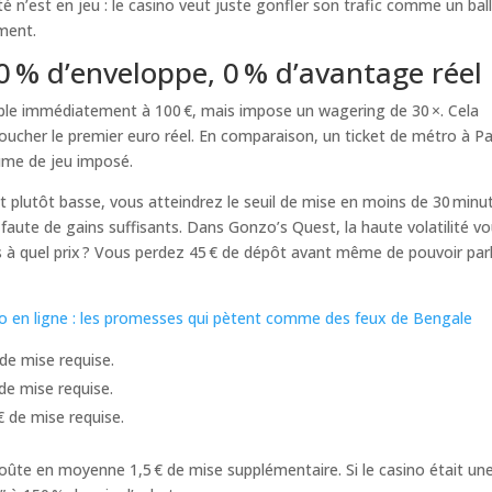
té n’est en jeu : le casino veut juste gonfler son trafic comme un bal
ment.
0 % d’enveloppe, 0 % d’avantage réel
uble immédiatement à 100 €, mais impose un wagering de 30 ×. Cela
toucher le premier euro réel. En comparaison, un ticket de métro à Pa
lume de jeu imposé.
est plutôt basse, vous atteindrez le seuil de mise en moins de 30 minu
faute de gains suffisants. Dans Gonzo’s Quest, la haute volatilité v
ais à quel prix ? Vous perdez 45 € de dépôt avant même de pouvoir par
sino en ligne : les promesses qui pètent comme des feux de Bengale
 de mise requise.
de mise requise.
€ de mise requise.
ûte en moyenne 1,5 € de mise supplémentaire. Si le casino était un