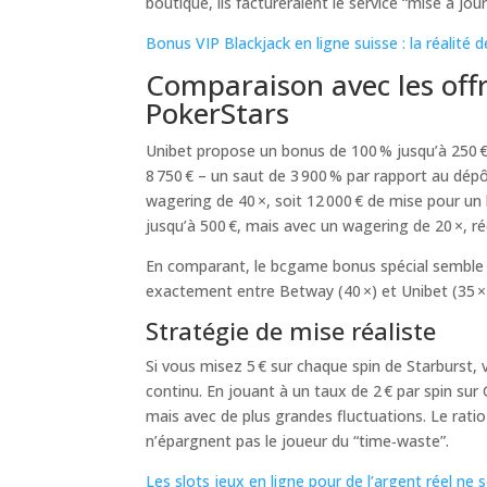
boutique, ils factureraient le service “mise à jou
Bonus VIP Blackjack en ligne suisse : la réalité de
Comparaison avec les offr
PokerStars
Unibet propose un bonus de 100 % jusqu’à 250 €
8 750 € – un saut de 3 900 % par rapport au dépôt
wagering de 40 ×, soit 12 000 € de mise pour u
jusqu’à 500 €, mais avec un wagering de 20 ×, ré
En comparant, le bcgame bonus spécial semble “
exactement entre Betway (40 ×) et Unibet (35 ×)
Stratégie de mise réaliste
Si vous misez 5 € sur chaque spin de Starburst, 
continu. En jouant à un taux de 2 € par spin su
mais avec de plus grandes fluctuations. Le rati
n’épargnent pas le joueur du “time‑waste”.
Les slots jeux en ligne pour de l’argent réel ne 