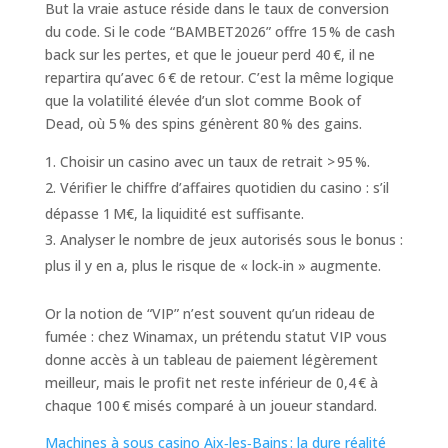
But la vraie astuce réside dans le taux de conversion
du code. Si le code “BAMBET2026” offre 15 % de cash
back sur les pertes, et que le joueur perd 40 €, il ne
repartira qu’avec 6 € de retour. C’est la même logique
que la volatilité élevée d’un slot comme Book of
Dead, où 5 % des spins génèrent 80 % des gains.
Choisir un casino avec un taux de retrait > 95 %.
Vérifier le chiffre d’affaires quotidien du casino : s’il
dépasse 1 M€, la liquidité est suffisante.
Analyser le nombre de jeux autorisés sous le bonus :
plus il y en a, plus le risque de « lock‑in » augmente.
Or la notion de “VIP” n’est souvent qu’un rideau de
fumée : chez Winamax, un prétendu statut VIP vous
donne accès à un tableau de paiement légèrement
meilleur, mais le profit net reste inférieur de 0,4 € à
chaque 100 € misés comparé à un joueur standard.
Machines à sous casino Aix‑les‑Bains : la dure réalité