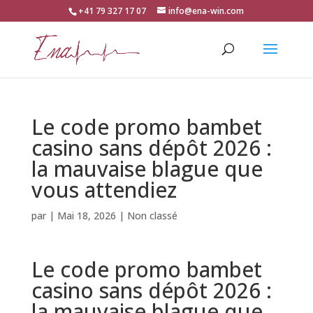
+41 79 327 17 07
info@ena-win.com
Le code promo bambet
casino sans dépôt 2026 :
la mauvaise blague que
vous attendiez
par
|
Mai 18, 2026
| Non classé
Le code promo bambet
casino sans dépôt 2026 :
la mauvaise blague que