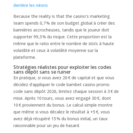
derrière les néons
Because the reality is that the casino’s marketing
team spends 0,7 % de son budget global à créer des
bannières accrocheuses, tandis que le joueur doit
supporter 99,3 % du risque. Cette proportion est la
même que le ratio entre le nombre de slots à haute
volatilité et ceux à volatilité moyenne sur la
plateforme.
Stratégies réalistes pour exploiter les codes
sans dépôt sans se ruiner
En pratique, si vous avez 20 € de capital et que vous
décidez d’appliquer le code bambet casino promo
code sans dépôt 2026, limitez chaque session à 3 € de
mise. Après 10 tours, vous avez engagé 30 €, dont
10 € proviennent du bonus. Le calcul simple montre
que même si vous décalez le résultat à +5 €, vous
avez déjà récupéré 15 % du bonus initial, un taux
raisonnable pour un jeu de hasard.