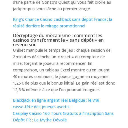
d’une partie de Gonzo’s Quest qui vous fait croire au
jackpot puis vous lâche au premier virage.
King’s Chance Casino cashback sans dépôt France : la
réalité derrière le mirage promotionnel
Décryptage du mécanisme : comment les
casinos transforment le « sans dépôt » en
revenu sûr
Unibet manipule le temps de jeu : chaque session de
2 minutes déclenche un « reset » du compteur de
mise, forçant le joueur à recommencer. En
comparaison, un tableau Excel montre qu’en jouant
40 minutes continues, le joueur gagne en moyenne
1,25 € de plus que le bonus initial. Le gain réel est donc
12,5 % inférieur à ce que l’on pourrait imaginer.
Blackjack en ligne argent réel Belgique : le vrai
casse‑tête des joueurs avertis
Casiplay Casino 160 Tours Gratuits à l’Inscription Sans
Dépôt FR : Le Mythe Dévoilé