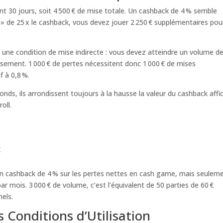
t 30 jours, soit 4 500 € de mise totale. Un cashback de 4 % semble
 » de 25 x le cashback, vous devez jouer 2 250 € supplémentaires pou
t une condition de mise indirecte : vous devez atteindre un volume de
sement. 1 000 € de pertes nécessitent donc 1 000 € de mises
f à 0,8 %.
onds, ils arrondissent toujours à la hausse la valeur du cashback affi
oll.
€
un cashback de 4 % sur les pertes nettes en cash game, mais seulem
par mois. 3 000 € de volume, c’est l’équivalent de 50 parties de 60 €
els.
s Conditions d’Utilisation