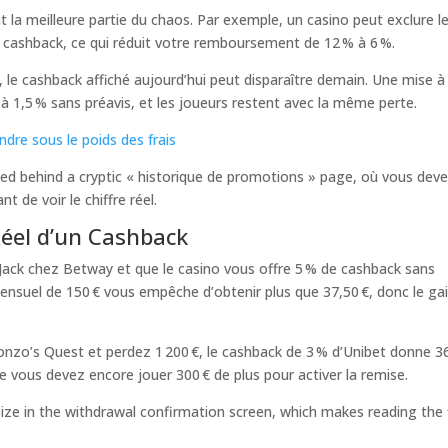
 la meilleure partie du chaos. Par exemple, un casino peut exclure l
 cashback, ce qui réduit votre remboursement de 12 % à 6 %.
 le cashback affiché aujourd’hui peut disparaître demain. Une mise à
% à 1,5 % sans préavis, et les joueurs restent avec la même perte.
ondre sous le poids des frais
ned behind a cryptic « historique de promotions » page, où vous dev
nt de voir le chiffre réel.
Réel d’un Cashback
ack chez Betway et que le casino vous offre 5 % de cashback sans
mensuel de 150 € vous empêche d’obtenir plus que 37,50 €, donc le ga
onzo’s Quest et perdez 1 200 €, le cashback de 3 % d’Unibet donne 36
e vous devez encore jouer 300 € de plus pour activer la remise.
size in the withdrawal confirmation screen, which makes reading the 