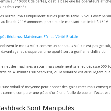
de remise sur 10 000 € de pertes, c’est la base que les opérateurs affich
 les frais cachés.
es nettes, mais uniquement sur les jeux de table. Si vous avez perd
 au lieu de 200 € annoncés, parce que le montant est limité à 150 €
pôt Réclamez Maintenant FR : La Vérité Brutale
randissent le mot « VIP » comme un cadeau. « VIP » n’est pas gratuit
r davantage, et chaque centime ajouté sert à gonfler le chiffre du
ur le net des machines à sous, mais seulement si le jeu dépasse 500 t
artie de 45 minutes sur Starburst, où la volatilité est aussi légère que
u’une volatilité moyenne peut donner des gains rares mais conséque
t comme comparer une pièce d’or à une feuille de papier : l’éclat est
Cashback Sont Manipulés